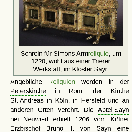
Schrein für Simons Arm
reliquie
, um
1220, wohl aus einer
Trierer
Werkstatt, im
Kloster Sayn
Angebliche
Reliquien
werden in der
Peterskirche
in Rom, der Kirche
St. Andreas
in Köln, in
Hersfeld
und an
anderen Orten verehrt. Die
Abtei Sayn
bei Neuwied erhielt 1206 vom Kölner
Erzbischof Bruno II. von Sayn eine