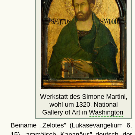
Werkstatt des Simone Martini,
wohl um 1320, National
Gallery of Art in
Washington
Beiname
Zelotes
(Lukasevangelium 6,
15) - aramäisch
Kananäus
, deutsch
der