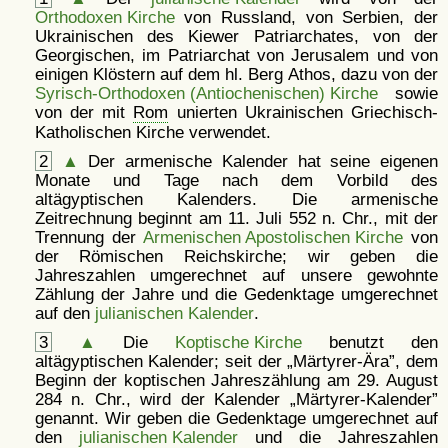
Orthodoxen Kirche
von Russland, von Serbien, der
Ukrainischen des Kiewer Patriarchates, von der
Georgischen, im Patriarchat von Jerusalem und von
einigen Klöstern auf dem hl. Berg Athos, dazu von der
Syrisch-Orthodoxen (Antiochenischen) Kirche
sowie
von der mit
Rom
unierten Ukrainischen Griechisch-
Katholischen Kirche verwendet.
2
▲
Der armenische Kalender hat seine eigenen
Monate und Tage nach dem Vorbild des
altägyptischen Kalenders. Die armenische
Zeitrechnung beginnt am 11. Juli 552 n. Chr., mit der
Trennung der
Armenischen Apostolischen Kirche
von
der Römischen Reichskirche; wir geben die
Jahreszahlen umgerechnet auf unsere gewohnte
Zählung der Jahre und die Gedenktage umgerechnet
auf den
julianischen Kalender
.
3
▲
Die
Koptische Kirche
benutzt den
altägyptischen Kalender; seit der
Märtyrer-Ära
, dem
Beginn der koptischen Jahreszählung am 29. August
284 n. Chr., wird der Kalender
Märtyrer-Kalender
genannt. Wir geben die Gedenktage umgerechnet auf
den
julianischen Kalender
und die Jahreszahlen