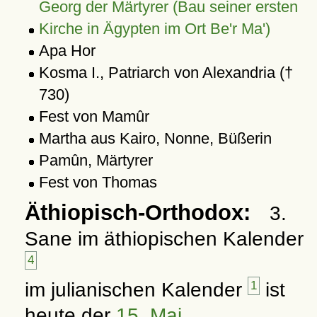
Georg der Märtyrer (Bau seiner ersten
Kirche in Ägypten im Ort Be'r Ma')
Apa Hor
Kosma I., Patriarch von Alexandria (†
730)
Fest von Mamûr
Martha aus Kairo, Nonne, Büßerin
Pamûn, Märtyrer
Fest von Thomas
Äthiopisch-Orthodox:
3.
Sane im äthiopischen Kalender
4
im julianischen Kalender
1
ist
heute der
15. Mai