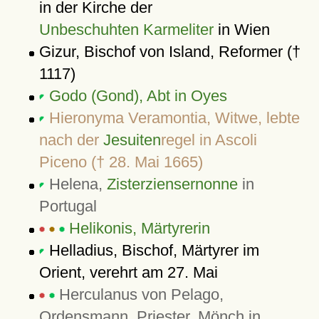
in der Kirche der
Unbeschuhten Karmeliter
in Wien
Gizur, Bischof von Island, Reformer (†
1117)
Godo (Gond), Abt in Oyes
Hieronyma Veramontia, Witwe, lebte
nach der
Jesuiten
regel in Ascoli
Piceno († 28. Mai 1665)
Helena,
Zisterziensernonne
in
Portugal
Helikonis, Märtyrerin
Helladius, Bischof, Märtyrer im
Orient, verehrt am 27. Mai
Herculanus von Pelago,
Ordensmann, Priester, Mönch in