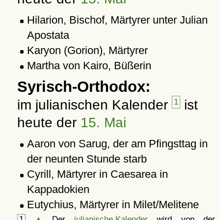
Hilarion, Bischof, Märtyrer unter Julian
Apostata
Karyon (Gorion), Märtyrer
Martha von Kairo, Büßerin
Syrisch-Orthodox:
im julianischen Kalender
1
ist
heute der
15. Mai
Aaron von Sarug, der am Pfingsttag in
der neunten Stunde starb
Cyrill, Märtyrer in Caesarea in
Kappadokien
Eutychius, Märtyrer in Milet/Melitene
1
▲
Der
julianische Kalender
wird von der