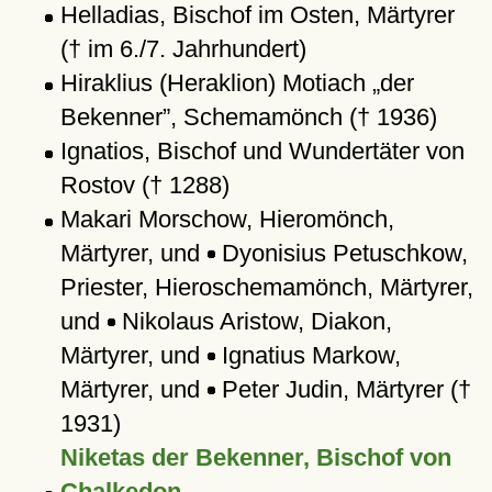
Helladias, Bischof im Osten, Märtyrer
(† im 6./7. Jahrhundert)
Hiraklius (Heraklion) Motiach
der
Bekenner
, Schemamönch († 1936)
Ignatios, Bischof und Wundertäter von
Rostov († 1288)
Makari Morschow, Hieromönch,
Märtyrer, und
Dyonisius Petuschkow,
Priester, Hieroschemamönch, Märtyrer,
und
Nikolaus Aristow, Diakon,
Märtyrer, und
Ignatius Markow,
Märtyrer, und
Peter Judin, Märtyrer (†
1931)
Niketas der Bekenner, Bischof von
Chalkedon