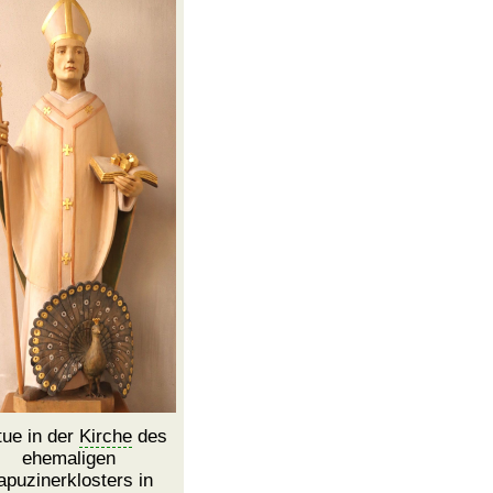
tue in der
Kirche
des
ehemaligen
apuzinerklosters in