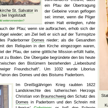
ein Pfau der Übertragung
kirche St. Salvator
in
der Gebeine voran geflogen
 bei Ingolstadt
sei: immer, wenn die Pilger
einen Halt einlegten, ruhte
auch der Pfau; wenn sie aufbrachen, erhob sich der
Vogel wieder; am Ziel ließ er sich auf der Turmspitze
des Paderborner
Domes
nieder; als die Gesandten
mit den Reliquien in den Kirche eingezogen waren,
fiel der Pfau, der seine göttliche Mission erfüllt hatte,
tot zu Boden. Die Übergabe begründete den bis heute
zwischen den Bistümern bestehenden
Liebesbund
ewiger Freundschaft
. Um 1032 wurde Liborius
Patron des Domes und des Bistums Paderborn.
Im Dreißigjährigen Krieg raubten 1622
Landsknechte des lutherischen Herzogs
Sta
Christian von
Braunschweig
den Schatz des
Domes
in Paderborn und den Schrein mit
K
Liborius'
Gebeinen
; er ließ den Schrein