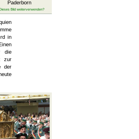
Paderborn
quien
umme
rd in
Einen
r die
; zur
e der
heute