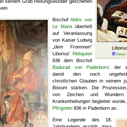
an seinem Grab Heilungswunder geschehen
sein.
Bischof
Aldric von
Le Mans
überließ
auf Veranlassung
von Kaiser Ludwig
dem Frommen
Libori
Liborius'
Reliquien
836 dem Bischof
Badurad von Paderborn
; der w
damit den noch ungefesti
christlichen Glauben in seinem j
Bistum stärken. Die Prozession
von Zeichen und Wundern
Krankenheilungen begleitet wurde
Pfingsten
836 in Paderborn an.
Eine Legende des 18.
Jahrhunderts erzählt, dass