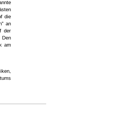
annte
ästen
of die
n
an
f der
. Den
rk am
iken,
tums