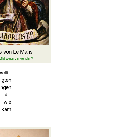
us von Le Mans
ollte
gten
ungen
, die
 wie
, kam