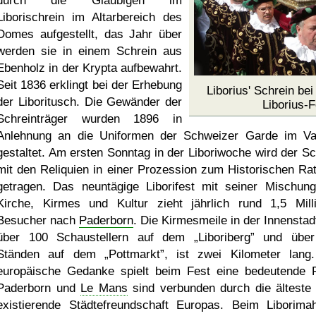
durch die Gläubigen im
Liborischrein im Altarbereich des
Domes aufgestellt, das Jahr über
werden sie in einem Schrein aus
Ebenholz in der Krypta aufbewahrt.
Seit 1836 erklingt bei der Erhebung
Liborius' Schrein be
der Liboritusch. Die Gewänder der
Liborius-
Schreinträger wurden 1896 in
Anlehnung an die Uniformen der Schweizer Garde im Va
gestaltet. Am ersten Sonntag in der Liboriwoche wird der Sc
mit den Reliquien in einer Prozession zum Historischen Ra
getragen. Das neuntägige Liborifest mit seiner Mischun
Kirche, Kirmes und Kultur zieht jährlich rund 1,5 Mill
Besucher nach
Paderborn
. Die Kirmesmeile in der Innenstadt
über 100 Schaustellern auf dem
Liboriberg
und über
Ständen auf dem
Pottmarkt
, ist zwei Kilometer lang
europäische Gedanke spielt beim Fest eine bedeutende R
Paderborn und
Le Mans
sind verbunden durch die älteste
existierende Städtefreundschaft Europas. Beim Liborima