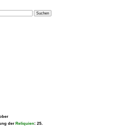
Suchen
tober
rung der
Reliquien
: 25.