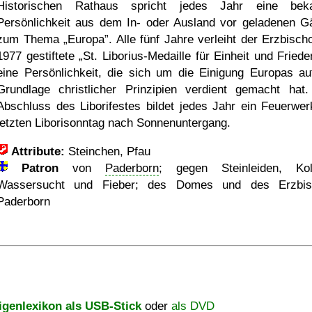
Historischen Rathaus spricht jedes Jahr eine bek
Persönlichkeit aus dem In- oder Ausland vor geladenen G
zum Thema
Europa
. Alle fünf Jahre verleiht der Erzbisch
1977 gestiftete
St. Liborius-Medaille für Einheit und Friede
eine Persönlichkeit, die sich um die Einigung Europas au
Grundlage christlicher Prinzipien verdient gemacht hat
Abschluss des Liborifestes bildet jedes Jahr ein Feuerwe
letzten Liborisonntag nach Sonnenuntergang.
Attribute:
Steinchen, Pfau
Patron
von
Paderborn
; gegen Steinleiden, Kol
Wassersucht und Fieber; des Domes und des Erzbis
Paderborn
igenlexikon als USB-Stick
oder
als DVD