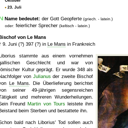
Oktober
23. Juli
Name bedeutet:
der Gott Geopferte
(griech. - latein.)
feierlicher Sprecher
oder:
(keltisch - latein.)
Bischof von Le Mans
†
9. Juni (?) 397 (?)
in
Le Mans
in Frankreich
Liborius stammte aus einem vornehmen
gallischen Geschlecht und war von
römischer Kultur geprägt. Er wurde 348 als
Nachfolger von
Julianus
der zweite Bischof
von
Le Mans
. Die Überlieferung berichtet
von seiner 49-jährigen segensreichen
Tätigkeit und mehreren Wunderheilungen.
Sein Freund
Martin von Tours
leistete ihm
Beistand beim Sterben und bestattete ihn.
Schon bald nach Liborius' Tod sollen auch