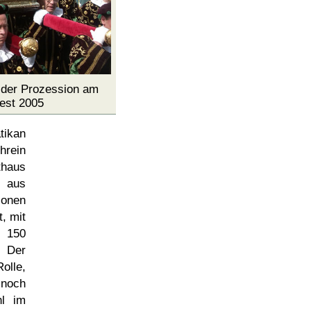
i der Prozession am
Fest 2005
tikan
hrein
thaus
g aus
ionen
, mit
 150
. Der
olle,
 noch
hl im