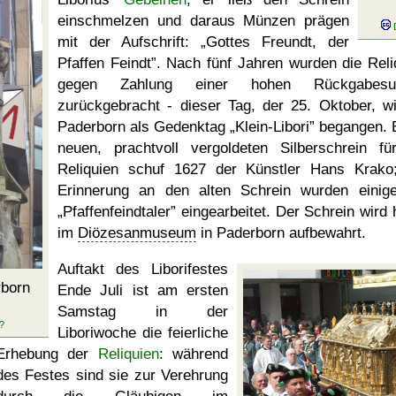
einschmelzen und daraus Münzen prägen
mit der Aufschrift:
Gottes Freundt, der
Pfaffen Feindt
. Nach fünf Jahren wurden die Reli
gegen Zahlung einer hohen Rückgabes
zurückgebracht - dieser Tag, der 25. Oktober, wi
Paderborn als Gedenktag
Klein-Libori
begangen. 
neuen, prachtvoll vergoldeten Silberschrein fü
Reliquien schuf 1627 der Künstler Hans Krako
Erinnerung an den alten Schrein wurden einig
Pfaffenfeindtaler
eingearbeitet. Der Schrein wird 
im
Diözesanmuseum
in Paderborn aufbewahrt.
Auftakt des Liborifestes
rborn
Ende Juli ist am ersten
Samstag in der
Liboriwoche die feierliche
Erhebung der
Reliquien
: während
des Festes sind sie zur Verehrung