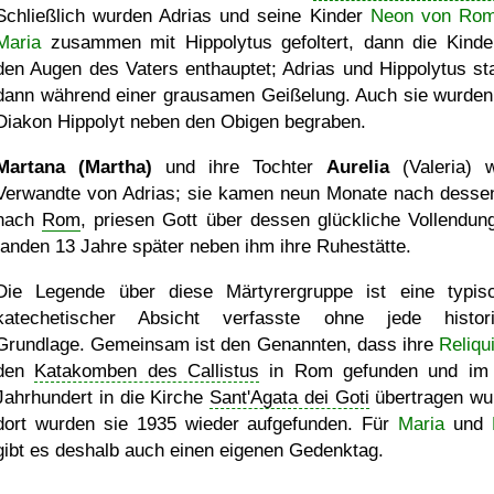
Schließlich wurden Adrias und seine Kinder
Neon von Ro
Maria
zusammen mit Hippolytus gefoltert, dann die Kinde
den Augen des Vaters enthauptet; Adrias und Hippolytus st
dann während einer grausamen Geißelung. Auch sie wurde
Diakon Hippolyt neben den Obigen begraben.
Martana (Martha)
und ihre Tochter
Aurelia
(Valeria) 
Verwandte von Adrias; sie kamen neun Monate nach desse
nach
Rom
, priesen Gott über dessen glückliche Vollendun
fanden 13 Jahre später neben ihm ihre Ruhestätte.
Die Legende über diese Märtyrergruppe ist eine typis
katechetischer Absicht verfasste ohne jede histor
Grundlage. Gemeinsam ist den Genannten, dass ihre
Reliqu
den
Katakomben des Callistus
in Rom gefunden und im 
Jahrhundert in die Kirche
Sant'Agata dei Goti
übertragen wu
dort wurden sie 1935 wieder aufgefunden. Für
Maria
und
gibt es deshalb auch einen eigenen Gedenktag.