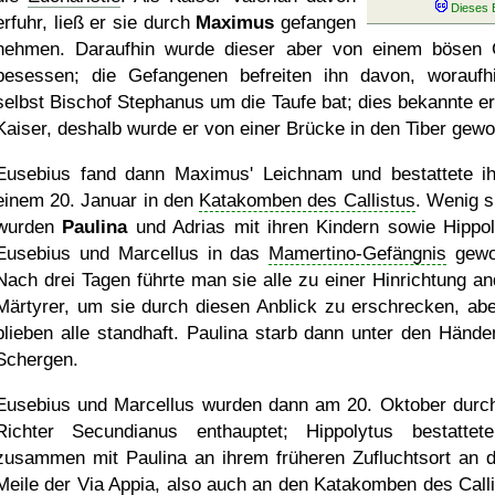
erfuhr, ließ er sie durch
Maximus
gefangen
nehmen. Daraufhin wurde dieser aber von einem bösen 
besessen; die Gefangenen befreiten ihn davon, woraufh
selbst Bischof Stephanus um die Taufe bat; dies bekannte e
Kaiser, deshalb wurde er von einer Brücke in den Tiber gewo
Eusebius fand dann Maximus' Leichnam und bestattete i
einem 20. Januar in den
Katakomben des Callistus
. Wenig s
wurden
Paulina
und Adrias mit ihren Kindern sowie Hippol
Eusebius und Marcellus in das
Mamertino-Gefängnis
gewo
Nach drei Tagen führte man sie alle zu einer Hinrichtung an
Märtyrer, um sie durch diesen Anblick zu erschrecken, abe
blieben alle standhaft. Paulina starb dann unter den Hände
Schergen.
Eusebius und Marcellus wurden dann am 20. Oktober durc
Richter Secundianus enthauptet; Hippolytus bestattet
zusammen mit Paulina an ihrem früheren Zufluchtsort an d
Meile der Via Appia, also auch an den
Katakomben des Calli