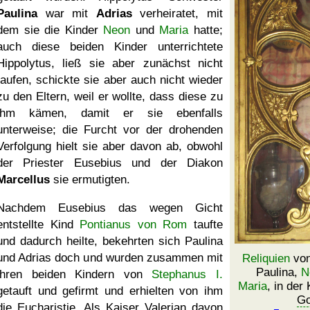
Paulina
war mit
Adrias
verheiratet, mit
dem sie die Kinder
Neon
und
Maria
hatte;
auch diese beiden Kinder unterrichtete
Hippolytus, ließ sie aber zunächst nicht
taufen, schickte sie aber auch nicht wieder
zu den Eltern, weil er wollte, dass diese zu
ihm kämen, damit er sie ebenfalls
unterweise; die Furcht vor der drohenden
Verfolgung hielt sie aber davon ab, obwohl
der Priester Eusebius und der Diakon
Marcellus
sie ermutigten.
Nachdem Eusebius das wegen Gicht
entstellte Kind
Pontianus von Rom
taufte
und dadurch heilte, bekehrten sich Paulina
und Adrias doch und wurden zusammen mit
Reliquien
von
Paulina,
N
ihren beiden Kindern von
Stephanus I.
Maria
, in der
getauft und gefirmt und erhielten von ihm
Go
die
Eucharistie
. Als Kaiser Valerian davon