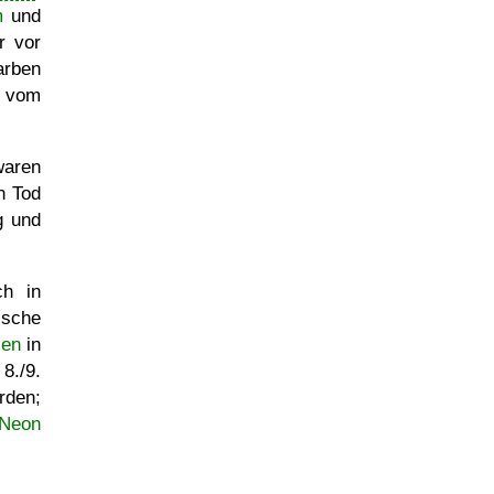
m
und
r vor
arben
n vom
waren
n Tod
g und
ch in
ische
ien
in
8./9.
rden;
Neon