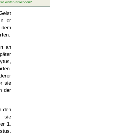
Geist
in er
r dem
rfen.
hn an
päter
ytus,
rfen.
derer
r sie
n der
h den
e sie
er 1.
stus
.