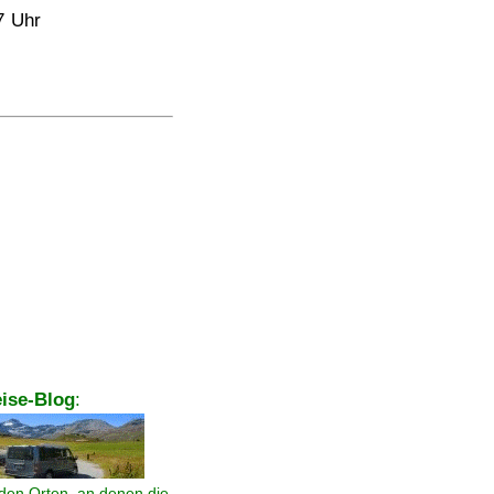
7 Uhr
ise-Blog
:
den Orten, an denen die