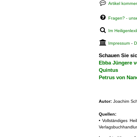
Artikel kommen
Fragen? - uns
Im Heiligenlex
Impressum
-
D
Schauen Sie sic
Ebba Jüngere 
Quintus
Petrus von Nan
Autor:
Joachim Sch
Quellen:
• Vollständiges He
Verlagsbuchhandlun