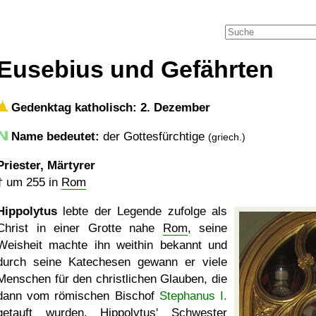
Eusebius und Gefährten
Gedenktag katholisch: 2. Dezember
Name bedeutet:
der Gottesfürchtige
(griech.)
Priester, Märtyrer
†
um 255
in
Rom
Hippolytus
lebte der Legende zufolge als
Christ in einer Grotte nahe
Rom
, seine
Weisheit machte ihn weithin bekannt und
durch seine Katechesen gewann er viele
Menschen für den christlichen Glauben, die
dann vom römischen Bischof
Stephanus I.
getauft wurden. Hippolytus' Schwester