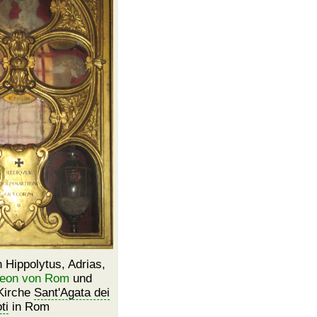
 Hippolytus, Adrias,
eon von Rom
und
 Kirche
Sant'Agata dei
ti
in Rom