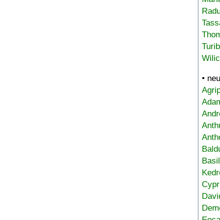
Radu
Tass
Tho
Turi
Wili
• ne
Agri
Adam
Andr
Anth
Anth
Bald
Basi
Kedr
Cypr
Davi
Deme
Eoca