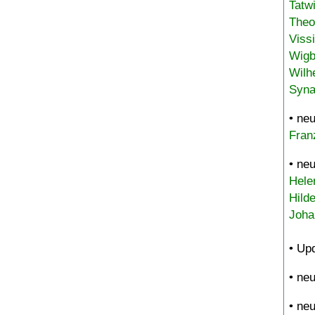
Tatw
Theo
Viss
Wigb
Wilh
Syna
• ne
Fran
• ne
Hele
Hild
Joha
• Up
• ne
• ne