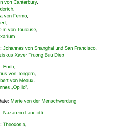
in von Canterbury
,
dorich
,
ia von Fermo
,
ert
,
elm von Toulouse
,
xarium
u:
Johannes von Shanghai und San Francisco
,
ziskus Xaver Truong Buu Diep
u:
Eudo
,
rius von Tongern
,
ebert von Meaux
,
nnes „Opilio”
,
date:
Marie von der Menschwerdung
u:
Nazareno Lanciotti
u:
Theodosia
,