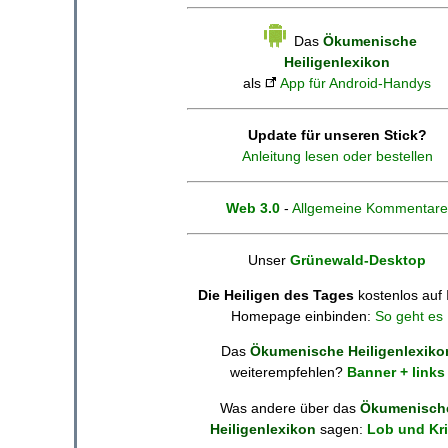
Das
Ökumenische
Heiligenlexikon
als
App für Android-Handys
Update für unseren Stick?
Anleitung lesen oder bestellen
Web 3.0
-
Allgemeine Kommentare
Unser
Grünewald-Desktop
Die Heiligen des Tages
kostenlos auf 
Homepage einbinden:
So geht es
Das
Ökumenische Heiligenlexiko
weiterempfehlen?
Banner + links
Was andere über das
Ökumenisch
Heiligenlexikon
sagen:
Lob und Kri