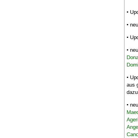
• Up
• ne
• Up
• ne
Dona
Domi
• Up
aus 
dazu
• ne
Maed
Ager
Ange
Canc