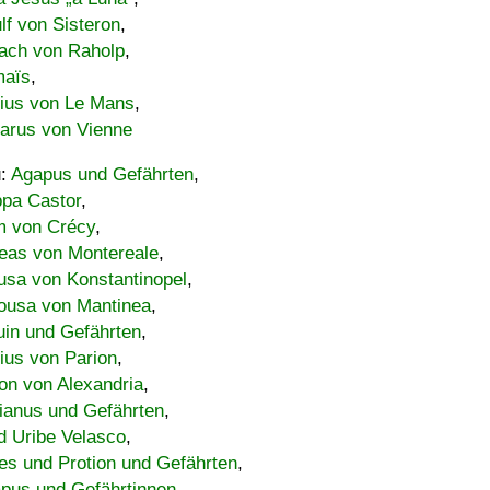
lf von Sisteron
,
ach von Raholp
,
maïs
,
bius von Le Mans
,
carus von Vienne
u:
Agapus und Gefährten
,
ppa Castor
,
 von Crécy
,
eas von Montereale
,
usa von Konstantinopel
,
ousa von Mantinea
,
uin und Gefährten
,
lius von Parion
,
on von Alexandria
,
ianus und Gefährten
,
d Uribe Velasco
,
s und Protion und Gefährten
,
pus und Gefährtinnen
,