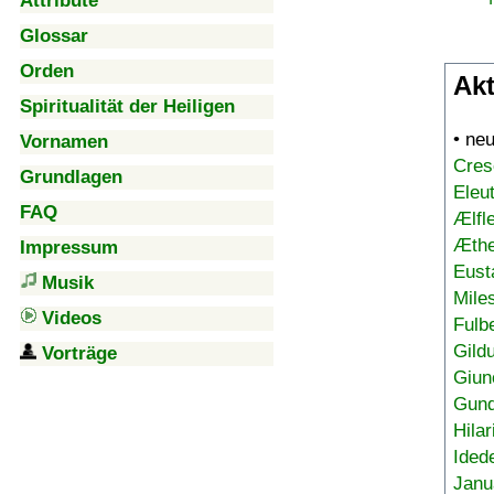
Attribute
Glossar
Orden
Akt
Spiritualität der Heiligen
• ne
Vornamen
Cres
Grundlagen
Eleu
FAQ
Ælfl
Æthe
Impressum
Eust
Musik
Mile
Videos
Fulb
Gild
Vorträge
Giun
Gund
Hilar
Ided
Janu