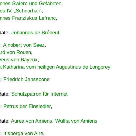
nnes Swierc und Gefährten
,
es IV. „Schnorhali”
,
nnes Franziskus Lefranc
,
date:
Johannes de Brébeuf
u:
Alnobert von Seez
,
ard von Rouen
,
eus von Bayeux
,
a Katharina vom heiligen Augustinus de Longprey
u:
Friedrich Janssoone
date:
Schutzpatron für Internet
u:
Petrus der Einsiedler
,
date:
Aurea von Amiens
,
Wulfia von Amiens
u:
Itisberga von Aire
,