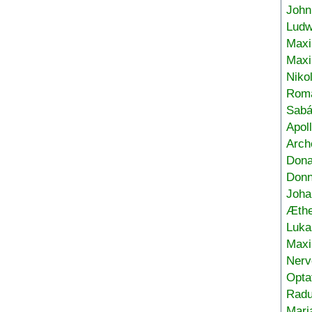
John
Ludw
Maxi
Max
Niko
Roma
Sabá
Apol
Arch
Don
Donn
Joha
Æthe
Luka
Max
Nerv
Opta
Radu
Mari