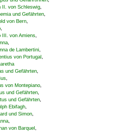
h II. von Schleswig
,
emia und Gefährten
,
old von Bern
,
o
,
 III. von Amiens
,
nna
,
nna de Lambertini
,
entius von Portugal
,
aretha
s und Gefährten
,
ius
,
us von Montepiano
,
us und Gefährten
,
tus und Gefährten
,
lph Ebifagh
,
ard und Simon
,
anna
,
han von Barquel
,