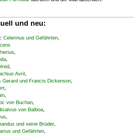
uell und neu:
u:
Celerinus und Gefährten
,
cens
therius
,
eda
,
lred
,
achius Avril
,
s Gerard und Francis Dickenson
,
ert
,
uin
,
oc von Buchan
,
isalvus von Balboa
,
ius
,
eandus und seine Brüder
,
arius und Gefährten
,