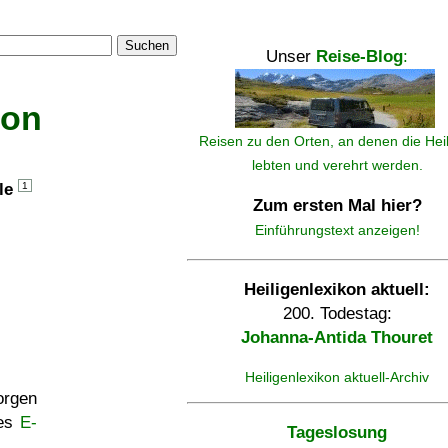
Suchen
Unser
Reise-Blog
:
kon
Reisen zu den Orten, an denen die Hei
lebten und verehrt werden.
lle
1
Zum ersten Mal hier?
Einführungstext anzeigen!
Heiligenlexikon aktuell:
200. Todestag:
Johanna-Antida Thouret
Heiligenlexikon aktuell-Archiv
rgen
ses
E-
Tageslosung