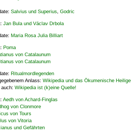
date:
Salvius und Superius
,
Godric
u:
Jan Bula und Václav Drbola
date:
Maria Rosa Julia Billiart
u:
Poma
tianus von Catalaunum
tianus von Catalaunum
date:
Ritualmordlegenden
gegebenem Anlass:
Wikipedia und das Ökumenische Heilige
 auch:
Wikipedia ist (k)eine Quelle!
u:
Aedh von Achard-Finglas
hog von Clonmore
icus von Tours
lus von Vitoria
ianus und Gefährten