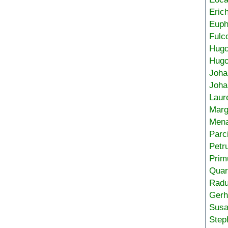
Eric
Euph
Fulc
Hug
Hugo
Joha
Joha
Laur
Marg
Mena
Parc
Petr
Prim
Quar
Radu
Gerh
Sus
Step