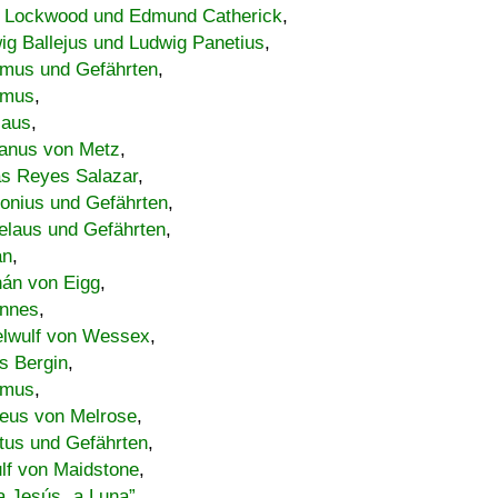
 Lockwood und Edmund Catherick
,
ig Ballejus und Ludwig Panetius
,
mus und Gefährten
,
imus
,
laus
,
nus von Metz
,
s Reyes Salazar
,
lonius und Gefährten
,
elaus und Gefährten
,
an
,
án von Eigg
,
nnes
,
lwulf von Wessex
,
s Bergin
,
imus
,
eus von Melrose
,
tus und Gefährten
,
lf von Maidstone
,
a Jesús „a Luna”
,