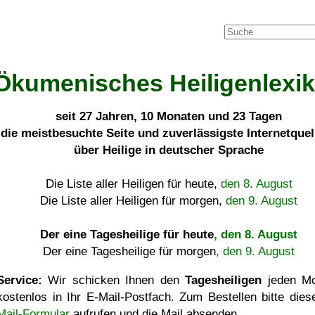
Ökumenisches Heiligenlexi
seit
27 Jahren, 10 Monaten und 23 Tagen
die meistbesuchte Seite und zuverlässigste Internetque
über Heilige in deutscher Sprache
Die Liste aller Heiligen für heute,
den 8. August
Die Liste aller Heiligen für morgen,
den 9. August
Der eine Tagesheilige für heute
, den 8. August
Der eine Tagesheilige für morgen
, den 9. August
Service:
Wir schicken Ihnen den
Tagesheiligen
jeden Mo
kostenlos in Ihr E-Mail-Postfach. Zum Bestellen bitte die
Mail-Formular
aufrufen und die Mail absenden.