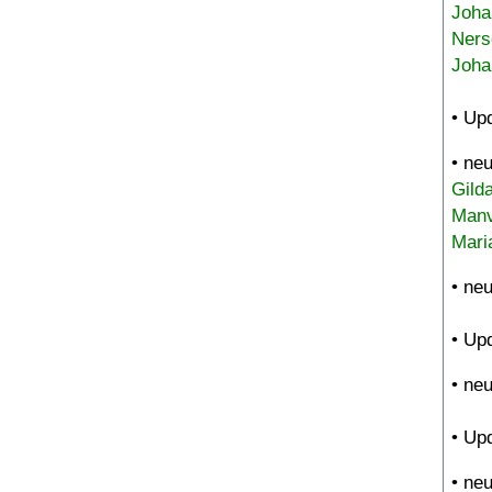
Joha
Ners
Joha
• Up
• ne
Gild
Manv
Mari
• ne
• Up
• ne
• Up
• ne