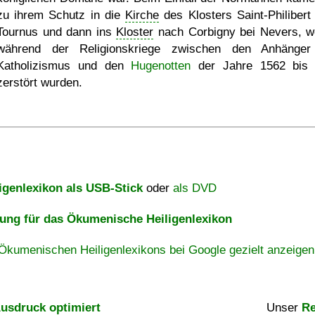
zu ihrem Schutz in die
Kirche
des Klosters Saint-Philibert
Tournus und dann ins
Kloster
nach Corbigny bei Nevers, w
während der Religionskriege zwischen den Anhänge
Katholizismus und den
Hugenotten
der Jahre 1562 bis 
zerstört wurden.
igenlexikon als USB-Stick
oder
als DVD
ng für das Ökumenische Heiligenlexikon
Ökumenischen Heiligenlexikons bei Google gezielt anzeigen
usdruck optimiert
Unser
Re