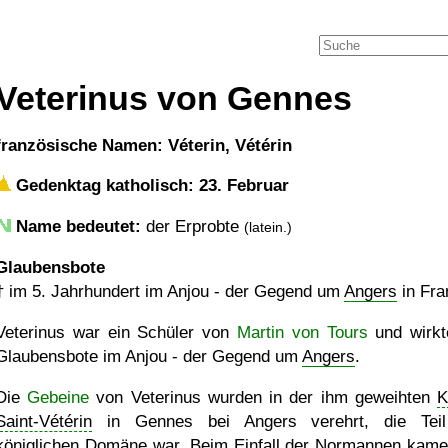
Veterinus von Gennes
französische Namen: Véterin, Vétérin
Gedenktag katholisch: 23. Februar
Name bedeutet:
der Erprobte
(latein.)
Glaubensbote
†
im 5. Jahrhundert im Anjou - der Gegend um
Angers
in Fra
Veterinus war ein Schüler von
Martin von Tours
und wirkt
Glaubensbote im Anjou - der Gegend um
Angers
.
Die
Gebeine
von Veterinus wurden in der ihm geweihten
K
Saint-Vétérin
in Gennes bei Angers verehrt, die Teil
königlichen Domäne war. Beim Einfall der Normannen kame