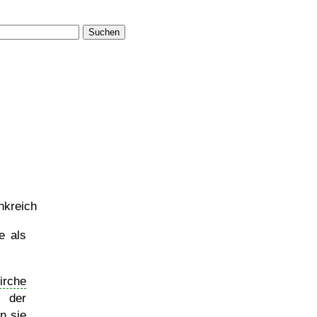
Suchen
nkreich
e als
irche
 der
n sie