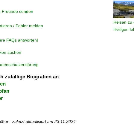
n Freunde senden
Reisen zu 
tieren / Fehler melden
Heiligen l
ere FAQs antworten!
ikon suchen
atenschutzerklärung
h zufällige Biografien an:
ten
ofan
er
äfer -
zuletzt aktualisiert am
23.11.2024