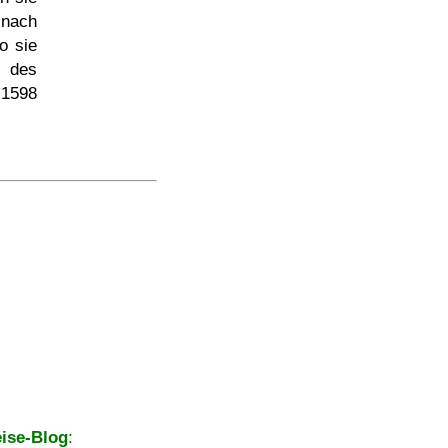
 nach
o sie
r des
1598
ise-Blog
: