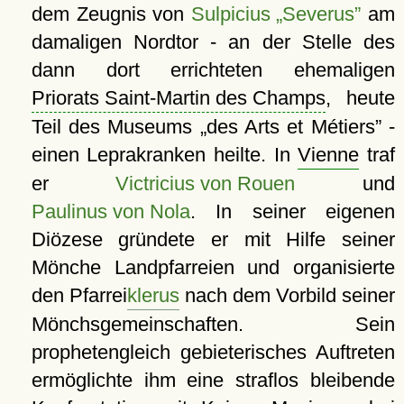
dem Zeugnis von
Sulpicius „Severus”
am
damaligen Nordtor - an der Stelle des
dann dort errichteten ehemaligen
Priorats Saint-Martin des Champs
, heute
Teil des Museums
des Arts et Métiers
-
einen Leprakranken heilte. In
Vienne
traf
er
Victricius von Rouen
und
Paulinus von Nola
. In seiner eigenen
Diözese gründete er mit Hilfe seiner
Mönche Landpfarreien und organisierte
den Pfarrei
klerus
nach dem Vorbild seiner
Mönchsgemeinschaften. Sein
prophetengleich gebieterisches Auftreten
ermöglichte ihm eine straflos bleibende