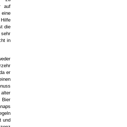
r auf
 eine
Hilfe
t die
 sehr
ht in
weder
rzehr
 da er
seinen
enuss
alter
 Bier
hnaps
egeln
t und
ozenz