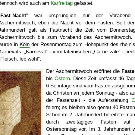
dennoch wird auch am
Karfreitag
gefastet.
Fast-Nacht
war ursprünglich nur der Vorabend
Aschermittwoch, eben die Nacht vor dem Fasten. Seit de
Jahrhundert galt als Fastnacht die Zeit vom Donnersta
Aschermittwoch bis zum Vorabend des Aschermittwoch.
wurde in
Köln
der Rosenmontag zum Höhepunkt des rheini
Karnevals.
Karneval
- vom lateinischen
Carne vale
- bede
Fleisch, leb wohl
.
Der Aschermittwoch eröffnet die
Faste
bis
Ostern
. Diese Zeit umfasst 46 Tage
6 Sonntage sind vom Fasten ausgeno
da Christen an jedem Sonntag - also au
der Fastenzeit - die Auferstehung
C
feiern; es bleiben also genau 40 Fasten
Schon im 2. Jahrhundert bereitete man
durch zweitägiges Fasten auf
Ostersonntag vor. Im 3. Jahrhundert 