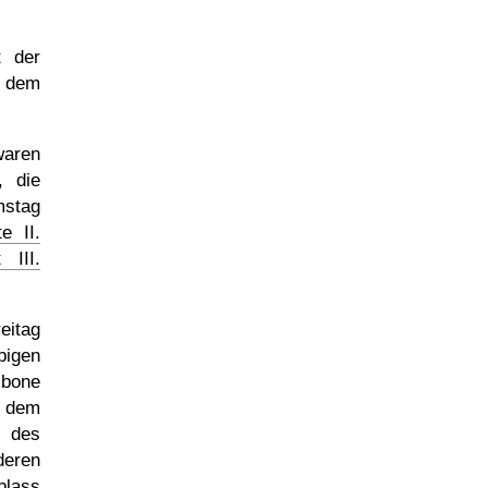
t der
dem
waren
, die
mstag
e II.
 III.
eitag
igen
 bone
dem
 des
deren
blass