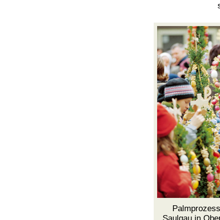
Palmprozess
Saulgau
in Obe