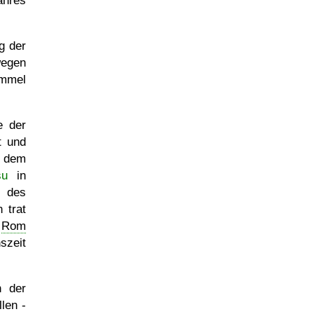
ahres
g der
egen
mmel
te der
t und
h dem
su
in
g des
 trat
n
Rom
szeit
n der
len -