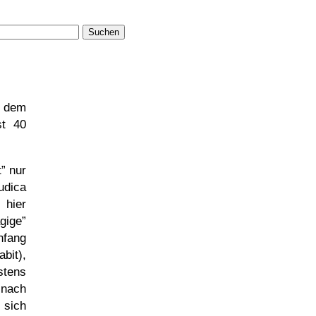
Suchen
t dem
st 40
t
nur
udica
 hier
ägige
nfang
bit),
stens
 nach
 sich