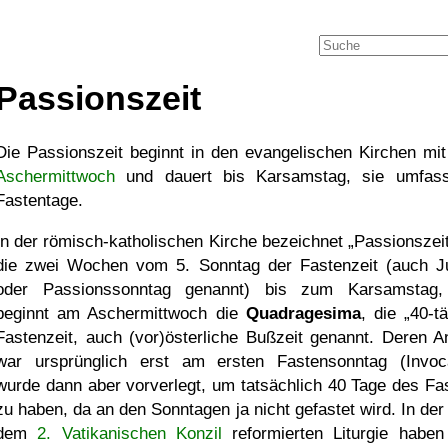
Passionszeit
Die Passionszeit beginnt in den evangelischen Kirchen mi
Aschermittwoch
und dauert bis Karsamstag, sie umfas
Fastentage.
In der römisch-katholischen Kirche bezeichnet
Passionszei
die zwei Wochen vom 5. Sonntag der Fastenzeit (auch J
oder Passionssonntag genannt) bis zum Karsamstag,
beginnt am Aschermittwoch die
Quadragesima
, die
40-t
Fastenzeit, auch (vor)österliche Bußzeit genannt. Deren A
war ursprünglich erst am ersten Fastensonntag (Invoca
wurde dann aber vorverlegt, um tatsächlich 40 Tage des Fa
zu haben, da an den Sonntagen ja nicht gefastet wird. In der
dem
2. Vatikanischen Konzil
reformierten Liturgie haben