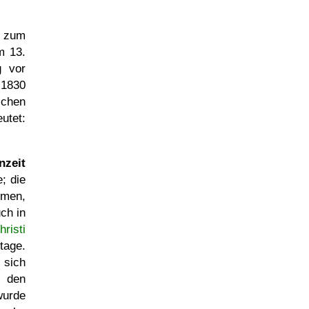
 zum
m 13.
g vor
 1830
schen
utet:
nzeit
; die
mmen,
ch in
hristi
tage.
 sich
 den
wurde