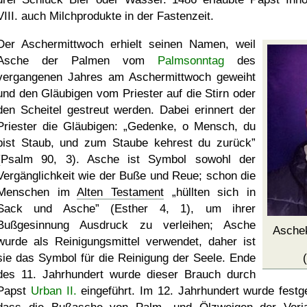
VIII. auch Milchprodukte in der Fastenzeit.
Der Aschermittwoch erhielt seinen Namen, weil
Asche der Palmen vom
Palmsonntag
des
vergangenen Jahres am Aschermittwoch geweiht
und den Gläubigen vom Priester auf die Stirn oder
den Scheitel gestreut werden. Dabei erinnert der
Priester die Gläubigen:
Gedenke, o Mensch, du
bist Staub, und zum Staube kehrest du zurück
(Psalm 90, 3). Asche ist Symbol sowohl der
Vergänglichkeit wie der Buße und Reue; schon die
Menschen im
Alten Testament
hüllten sich in
Sack und Asche
(Esther 4, 1), um ihrer
Bußgesinnung Ausdruck zu verleihen; Asche
Aschek
wurde als Reinigungsmittel verwendet, daher ist
sie das Symbol für die Reinigung der Seele. Ende
des 11. Jahrhundert wurde dieser Brauch durch
Papst
Urban II.
eingeführt. Im 12. Jahrhundert wurde festge