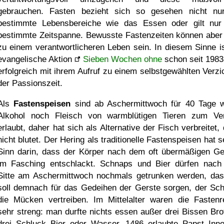
gebrauchen. Fasten bezieht sich so gesehen nicht nu
bestimmte Lebensbereiche wie das Essen oder gilt nur
bestimmte Zeitspanne. Bewusste Fastenzeiten können aber 
zu einem verantwortlicheren Leben sein. In diesem Sinne is
evangelische Aktion
Sieben Wochen ohne
schon seit 1983
erfolgreich mit ihrem Aufruf zu einem selbstgewählten Verzic
der Passionszeit.
Als
Fastenspeisen
sind ab Aschermittwoch für 40 Tage 
Alkohol noch Fleisch von warmblütigen Tieren zum Ve
erlaubt, daher hat sich als Alternative der Fisch verbreitet,
nicht blutet. Der Hering als traditionelle Fastenspeisen hat 
Sinn darin, dass der Körper nach dem oft übermäßigen G
im Fasching entschlackt. Schnaps und Bier dürfen nach 
Sitte am Aschermittwoch nochmals getrunken werden, das
soll demnach für das Gedeihen der Gerste sorgen, der Sc
die Mücken vertreiben. Im Mittelalter waren die Fastenr
sehr streng: man durfte nichts essen außer drei Bissen Bro
drei Schluck Bier oder Wasser. 1486 erlaubte Papst Inn