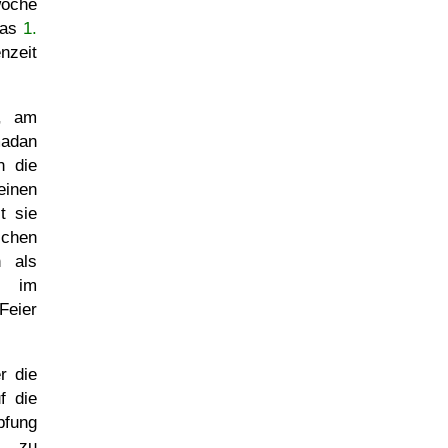
oche
das
1.
nzeit
n, am
madan
n die
einen
t sie
chen
n als
g im
Feier
r die
f die
pfung
l zu