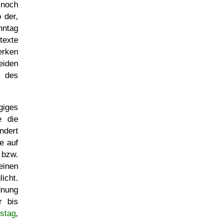
 noch
 der,
nntag
texte
erken
eiden
n des
giges
e die
ndert
e auf
 bzw.
inen
icht.
dnung
r bis
stag
,