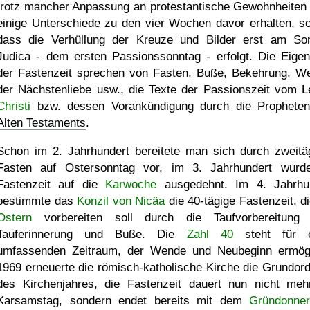
trotz mancher Anpassung an protestantische Gewohnheiten
einige Unterschiede zu den vier Wochen davor erhalten, so
dass die Verhüllung der Kreuze und Bilder erst am So
Judica - dem ersten Passionssonntag - erfolgt. Die Eigen
der Fastenzeit sprechen von Fasten, Buße, Bekehrung, W
der Nächstenliebe usw., die Texte der Passionszeit vom L
Christi
bzw. dessen Vorankündigung durch die Prophete
Alten Testaments
.
Schon im 2. Jahrhundert bereitete man sich durch zweitä
Fasten auf Ostersonntag vor, im 3. Jahrhundert wurd
Fastenzeit auf die
Karwoche
ausgedehnt. Im 4. Jahrhu
bestimmte das
Konzil von Nicäa
die 40-tägige Fastenzeit, di
Ostern
vorbereiten soll durch die Taufvorbereitung
Tauferinnerung und Buße. Die
Zahl 40
steht für e
umfassenden Zeitraum, der Wende und Neubeginn ermögl
1969 erneuerte die römisch-katholische Kirche die Grundor
des Kirchenjahres, die Fastenzeit dauert nun nicht meh
Karsamstag, sondern endet bereits mit dem
Gründonner