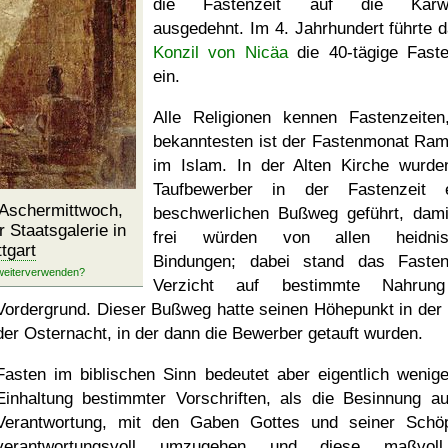
die Fastenzeit auf die Karw
ausgedehnt. Im 4. Jahrhundert führte 
Konzil von Nicäa
die 40-tägige Faste
ein.
Alle Religionen kennen Fastenzeite
bekanntesten ist der Fastenmonat Ra
im Islam. In der Alten Kirche wurde
Taufbewerber in der Fastenzeit 
 Aschermittwoch,
beschwerlichen Bußweg geführt, dami
r Staatsgalerie in
frei würden von allen heidnis
ttgart
Bindungen; dabei stand das Faste
Verzicht auf bestimmte Nahrun
Vordergrund. Dieser Bußweg hatte seinen Höhepunkt in der 
der Osternacht, in der dann die Bewerber getauft wurden.
Fasten im biblischen Sinn bedeutet aber eigentlich wenige
Einhaltung bestimmter Vorschriften, als die Besinnung au
Verantwortung, mit den Gaben Gottes und seiner Schö
verantwortungsvoll umzugehen und diese maßvol