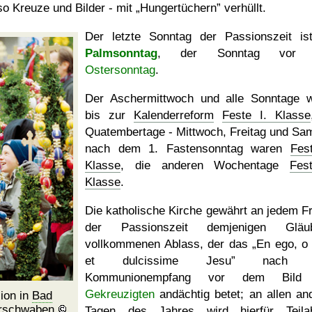
so Kreuze und Bilder - mit
Hungertüchern
verhüllt.
Der letzte Sonntag der Passionszeit is
Palmsonntag
, der Sonntag vor 
Ostersonntag
.
Der Aschermittwoch und alle Sonntage 
bis zur
Kalenderreform
Feste I. Klasse
Quatembertage - Mittwoch, Freitag und Sa
nach dem 1. Fastensonntag waren
Fest
Klasse
, die anderen Wochentage
Fest
Klasse
.
Die katholische Kirche gewährt an jedem Fr
der Passionszeit demjenigen Gläub
vollkommenen Ablass, der das
En ego, o
et dulcissime Jesu
nach 
Kommunionempfang vor dem Bild
Gekreuzigten
andächtig betet; an allen an
ion in
Bad
rschwaben
Tagen des Jahres wird hierfür Teila