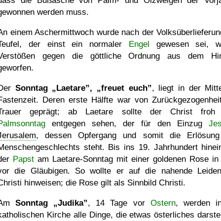
dass die Bußasche von Palm- und Ölzweigen der Vorj
gewonnen werden muss.
An einem Aschermittwoch wurde nach der Volksüberlieferun
Teufel, der einst ein normaler
Engel
gewesen sei, w
Verstößen gegen die göttliche Ordnung aus dem Hi
geworfen.
Der
Sonntag
Laetare
,
freuet euch
, liegt in der Mit
Fastenzeit. Deren erste Hälfte war von Zurückgezogenhei
Trauer geprägt; ab Laetare sollte der Christ fro
Palmsonntag
entgegen sehen, der für den Einzug
Je
Jerusalem
, dessen Opfergang und somit die Erlösun
Menschengeschlechts steht. Bis ins 19. Jahrhundert hinein
der
Papst
am Laetare-Sonntag mit einer goldenen Rose i
vor die Gläubigen. So wollte er auf die nahende Leiden
Christi hinweisen; die Rose gilt als Sinnbild Christi.
Am
Sonntag
Judika
, 14 Tage vor
Ostern
, werden i
katholischen Kirche alle Dinge, die etwas österliches darstel