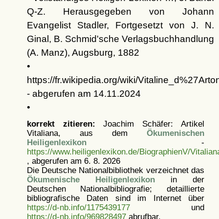
Q-Z. Herausgegeben von Johann
Evangelist Stadler, Fortgesetzt von J. N.
Ginal, B. Schmid'sche Verlagsbuchhandlung
(A. Manz), Augsburg, 1882
•
https://fr.wikipedia.org/wiki/Vitaline_d%27Art
- abgerufen am 14.11.2024
•
korrekt zitieren:
Joachim Schäfer: Artikel
Vitaliana, aus dem
Ökumenischen
Heiligenlexikon
-
https://www.heiligenlexikon.de/BiographienV/Vitalian
, abgerufen am 6. 8. 2026
Die Deutsche Nationalbibliothek verzeichnet das
Ökumenische Heiligenlexikon
in der
Deutschen Nationalbibliografie; detaillierte
bibliografische Daten sind im Internet über
https://d-nb.info/1175439177
und
https://d-nb.info/969828497
abrufbar.