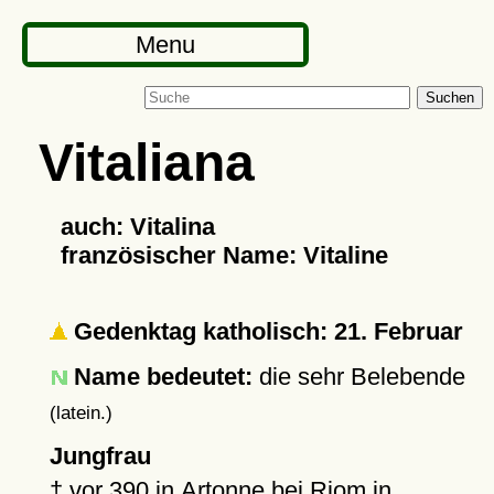
Menu
Suchen
Vitaliana
auch: Vitalina
französischer Name: Vitaline
Gedenktag katholisch: 21. Februar
Name bedeutet:
die sehr Belebende
(latein.)
Jungfrau
†
vor 390
in
Artonne
bei Riom in