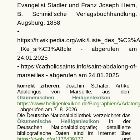
Evangelist Stadler und Franz Joseph Heim,
B. Schmid'sche Verlagsbuchhandlung,
Augsburg, 1858
•
https://fr.wikipedia.org/wiki/Liste_des
_IXe_si%C3%A8cle - abgerufen am
24.01.2025
• https://catholicsaints.info/saint-abdalong-of-
marseilles - abgerufen am 24.01.2025
korrekt zitieren:
Joachim Schäfer: Artikel
Adalongus von Marseille, aus dem
Ökumenischen Heiligenlexikon
-
https://www.heiligenlexikon.de/BiographienA/Adalon
, abgerufen am 7. 8. 2026
Die Deutsche Nationalbibliothek verzeichnet das
Ökumenische Heiligenlexikon
in der
Deutschen Nationalbibliografie; detaillierte
bibliografische Daten sind im Internet über
https://d-nb.info/1175439177
und