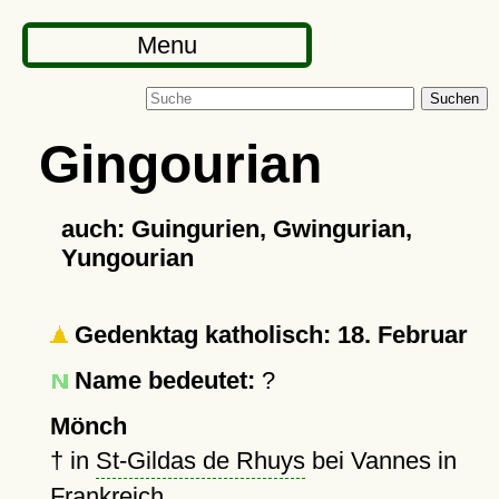
Menu
Suchen
Gingourian
auch: Guingurien, Gwingurian,
Yungourian
Gedenktag katholisch: 18. Februar
Name bedeutet:
?
Mönch
†
in
St-Gildas de Rhuys
bei Vannes in
Frankreich