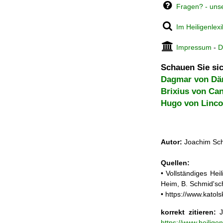
Fragen? - uns
Im Heiligenlex
Impressum
-
D
Schauen Sie sic
Dagmar von Dä
Brixius von Ca
Hugo von Linco
Autor:
Joachim Sch
Quellen:
• Vollständiges He
Heim, B. Schmid'sc
• https://www.katol
korrekt zitieren:
J
https://www.heilig