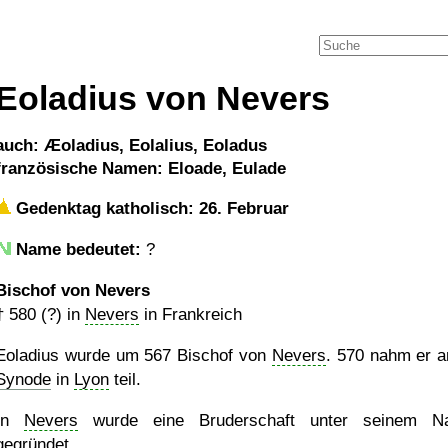
Eoladius von Nevers
auch: Æoladius, Eolalius, Eoladus
französische Namen: Eloade, Eulade
Gedenktag katholisch: 26. Februar
Name bedeutet:
?
Bischof von Nevers
†
580 (?)
in
Nevers
in Frankreich
Eoladius wurde um 567 Bischof von
Nevers
. 570 nahm er a
Synode
in
Lyon
teil.
In
Nevers
wurde eine Bruderschaft unter seinem N
gegründet.