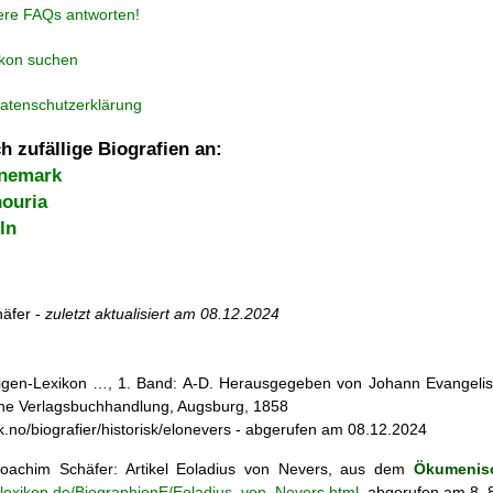
ere FAQs antworten!
ikon suchen
atenschutzerklärung
h zufällige Biografien an:
nemark
nouria
ln
äfer -
zuletzt aktualisiert am
08.12.2024
iligen-Lexikon …, 1. Band: A-D. Herausgegeben von Johann Evangelis
he Verlagsbuchhandlung, Augsburg, 1858
sk.no/biografier/historisk/elonevers - abgerufen am 08.12.2024
oachim Schäfer: Artikel
Eoladius von Nevers, aus dem
Ökumenisc
enlexikon.de/BiographienE/Eoladius_von_Nevers.html
, abgerufen am 8. 