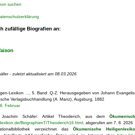
ikon suchen
atenschutzerklärung
h zufällige Biografien an:
Vaison
äfer -
zuletzt aktualisiert am
08.03.2026
iligen-Lexikon …, 5. Band: Q-Z. Herausgegeben von Johann Evangelist 
d'sche Verlagsbuchhandlung (A. Manz), Augsburg, 1882
6. Februar
Joachim Schäfer: Artikel
Theoderich, aus dem
Ökumenisch
nlexikon.de/BiographienT/Theoderich16.html
, abgerufen am 7. 8. 2026
tionalbibliothek verzeichnet das
Ökumenische Heiligenlexik