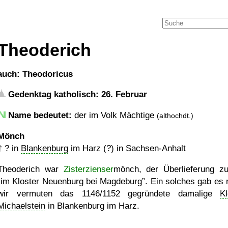
Theoderich
auch: Theodoricus
Gedenktag katholisch: 26. Februar
Name bedeutet:
der im Volk Mächtige
(althochdt.)
Mönch
†
?
in
Blankenburg
im Harz (?) in Sachsen-Anhalt
Theoderich war
Zisterzienser
mönch, der Überlieferung zu
im Kloster Neuenburg bei Magdeburg
. Ein solches gab es 
wir vermuten das 1146/1152 gegründete damalige
Kl
Michaelstein
in Blankenburg im Harz.