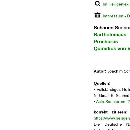
Im Heiligenlex
Impressum
-
D
Schauen Sie sic
Bartholomäus
Prochorus
Quinidius von 
Autor:
Joachim Sch
Quellen:
• Vollständiges He
N. Ginal, B. Schmi
•
Acta Sanctorum: 2
korrekt zitieren:
https://www.heilige
Die Deutsche Na