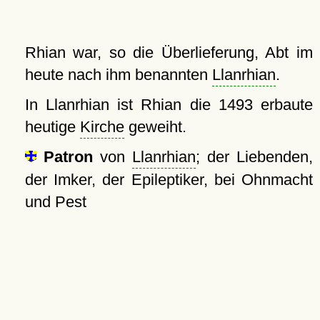
Rhian war, so die Überlieferung, Abt im
heute nach ihm benannten
Llanrhian
.
In Llanrhian ist Rhian die 1493 erbaute
heutige
Kirche
geweiht.
Patron
von
Llanrhian
; der Liebenden,
der Imker, der Epileptiker, bei Ohnmacht
und Pest