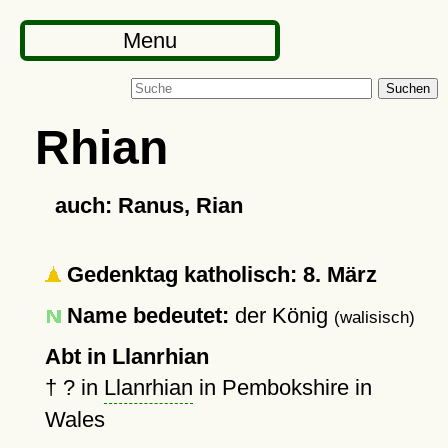
Menu
Suchen
Rhian
auch: Ranus, Rian
Gedenktag katholisch: 8. März
Name bedeutet:
der König
(walisisch)
Abt in Llanrhian
†
?
in
Llanrhian
in Pembokshire in
Wales