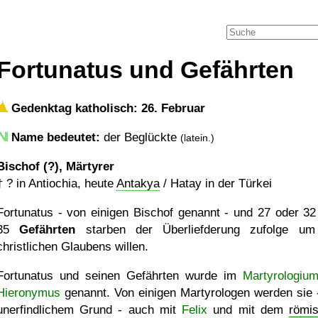
Fortunatus und Gefährten
Gedenktag katholisch: 26. Februar
Name bedeutet:
der Beglückte
(latein.)
Bischof (?), Märtyrer
†
?
in Antiochia, heute
Antakya
/ Hatay in der Türkei
Fortunatus - von einigen Bischof genannt - und 27 oder 32
35
Gefährten
starben der Überliefderung zufolge u
christlichen Glaubens willen.
Fortunatus und seinen Gefährten wurde im
Martyrologiu
Hieronymus
genannt. Von einigen Martyrologen werden sie 
unerfindlichem Grund - auch mit
Felix
und mit dem
römi