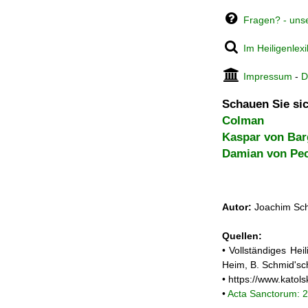
Fragen? - uns
Im Heiligenlex
Impressum
-
D
Schauen Sie sic
Colman
Kaspar von Bar
Damian von Pec
Autor:
Joachim Sch
Quellen:
• Vollständiges He
Heim, B. Schmid'sc
• https://www.katol
•
Acta Sanctorum: 2