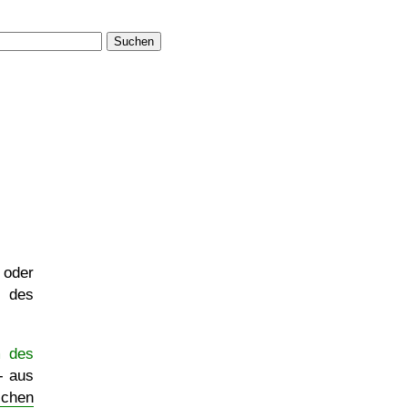
Suchen
 oder
m des
m des
- aus
schen