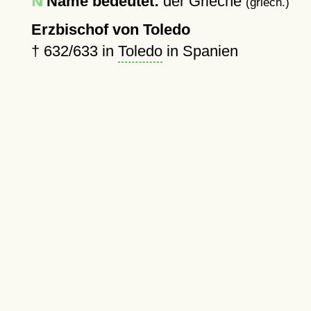
Name bedeutet:
der Grieche
(griech.)
Erzbischof von Toledo
†
632
/633 in
Toledo
in Spanien