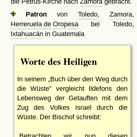
die Petrus-Kirche nach
Zamora
gebracht.
Patron
von
Toledo
,
Zamora
,
Herreruela de Oropesa
bei Toledo,
Ixtahuacán
in Guatemala
Worte des Heiligen
In seinem
Buch über den Weg durch
die Wüste
vergleicht Ildefons den
Lebensweg der Getauften mit dem
Zug des Volkes Israel durch die
Wüste. Der Bischof schreibt:
Betrachten wir nun diesen