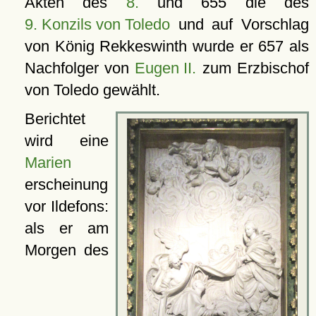
Akten des
8.
und 655 die des
9. Konzils von Toledo
und auf Vorschlag
von König Rekkeswinth wurde er 657 als
Nachfolger von
Eugen II.
zum Erzbischof
von Toledo gewählt.
Berichtet
wird eine
Marien
erscheinung
vor Ildefons:
als er am
Morgen des