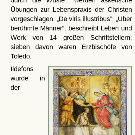
durch die Wüste
, werden asketische
Übungen zur Lebenspraxis der Christen
vorgeschlagen.
De viris illustribus
,
Über
berühmte Männer
, beschreibt Leben und
Werk von 14 großen Schriftstellern;
sieben davon waren Erzbischöfe von
Toledo
.
Ildefons
wurde in
der