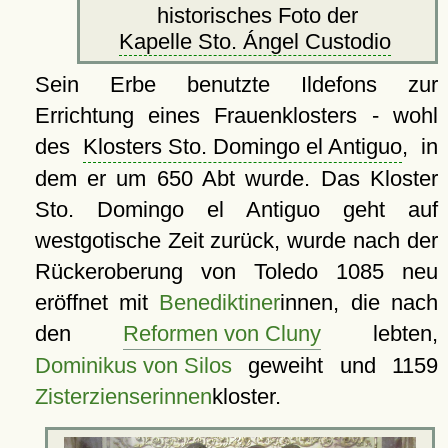
historisches Foto der
Kapelle Sto. Ángel Custodio
Sein Erbe benutzte Ildefons zur
Errichtung eines Frauenklosters - wohl
des
Klosters Sto. Domingo el Antiguo
, in
dem er um 650 Abt wurde. Das Kloster
Sto. Domingo el Antiguo geht auf
westgotische Zeit zurück, wurde nach der
Rückeroberung von Toledo 1085 neu
eröffnet mit
Benediktiner
innen, die nach
den
Reformen von Cluny
lebten,
Dominikus von Silos
geweiht und 1159
Zisterzienserinnen
kloster.