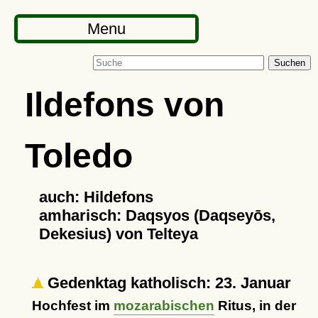
Menu
Suchen
Ildefons von
Toledo
auch: Hildefons
amharisch: Daqsyos (Daqseyōs,
Dekesius) von Telteya
Gedenktag katholisch: 23. Januar
Hochfest im
mozarabischen
Ritus, in der