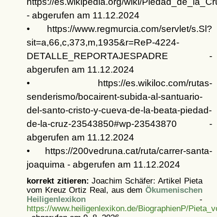
https://es.wikipedia.org/wiki/Piedad_de_la_Cr
- abgerufen am 11.12.2024
• https://www.regmurcia.com/servlet/s.Sl?
sit=a,66,c,373,m,1935&r=ReP-4224-
DETALLE_REPORTAJESPADRE -
abgerufen am 11.12.2024
• https://es.wikiloc.com/rutas-
senderismo/bocairent-subida-al-santuario-
del-santo-cristo-y-cueva-de-la-beata-piedad-
de-la-cruz-23543850#wp-23543870 -
abgerufen am 11.12.2024
• https://200vedruna.cat/ruta/carrer-santa-
joaquima - abgerufen am 11.12.2024
korrekt zitieren:
Joachim Schäfer: Artikel
Pieta
vom Kreuz Ortiz Real, aus dem
Ökumenischen
Heiligenlexikon
-
https://www.heiligenlexikon.de/BiographienP/Pieta