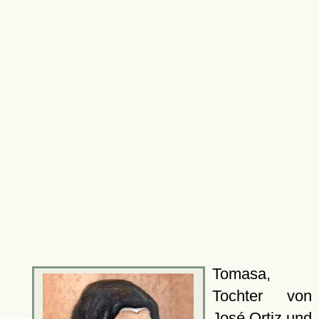
Tomasa,
Tochter von
José Ortiz und