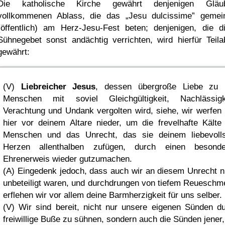
Die katholische Kirche gewährt denjenigen Gläub
vollkommenen Ablass, die das
Jesu dulcissime
gemei
(öffentlich) am Herz-Jesu-Fest beten; denjenigen, die d
Sühnegebet sonst andächtig verrichten, wird hierfür Teila
gewährt:
(V)
Liebreicher Jesus
, dessen übergroße Liebe zu 
Menschen mit soviel Gleichgültigkeit, Nachlässigke
Verachtung und Undank vergolten wird, siehe, wir werfen
hier vor deinem Altare nieder, um die frevelhafte Kälte
Menschen und das Unrecht, das sie deinem liebevolls
Herzen allenthalben zufügen, durch einen besonde
Ehrenerweis wieder gutzumachen.
(A) Eingedenk jedoch, dass auch wir an diesem Unrecht n
unbeteiligt waren, und durchdrungen von tiefem Reueschm
erflehen wir vor allem deine Barmherzigkeit für uns selber.
(V) Wir sind bereit, nicht nur unsere eigenen Sünden d
freiwillige Buße zu sühnen, sondern auch die Sünden jener,