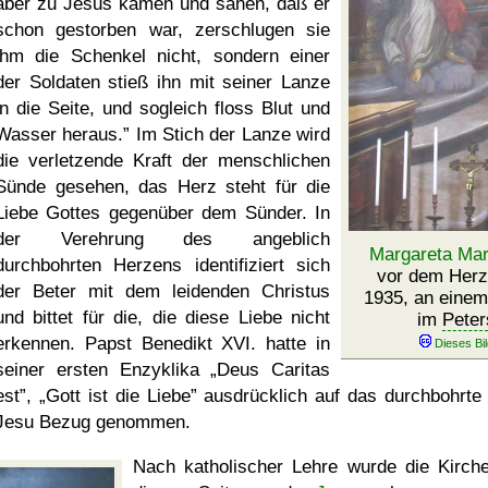
aber zu Jesus kamen und sahen, daß er
schon gestorben war, zerschlugen sie
ihm die Schenkel nicht, sondern einer
der Soldaten stieß ihn mit seiner Lanze
in die Seite, und sogleich floss Blut und
Wasser heraus.
Im Stich der Lanze wird
die verletzende Kraft der menschlichen
Sünde gesehen, das Herz steht für die
Liebe Gottes gegenüber dem Sünder. In
der Verehrung des angeblich
Margareta Mar
durchbohrten Herzens identifiziert sich
vor dem Herz
der Beter mit dem leidenden Christus
1935, an einem
und bittet für die, die diese Liebe nicht
im
Pete
erkennen. Papst Benedikt XVI. hatte in
seiner ersten Enzyklika
Deus Caritas
est
,
Gott ist die Liebe
ausdrücklich auf das durchbohrte
Jesu Bezug genommen.
Nach katholischer Lehre wurde die Kirch