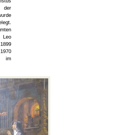
stus
n der
urde
legt.
amten
t Leo
 1899
 1970
im