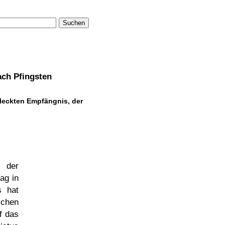
Suchen
ach Pfingsten
leckten Empfängnis, der
 der
ag in
s hat
ichen
f das