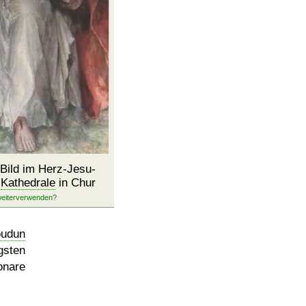
Bild im Herz-Jesu-
r
Kathedrale
in Chur
oudun
gsten
onare