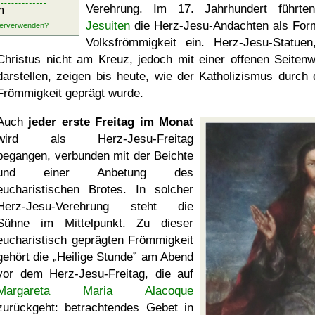
Verehrung. Im 17. Jahrhundert führte
m
Jesuiten
die Herz-Jesu-Andachten als For
Volksfrömmigkeit ein. Herz-Jesu-Statuen
Christus nicht am Kreuz, jedoch mit einer offenen Seiten
darstellen, zeigen bis heute, wie der Katholizismus durch 
Frömmigkeit geprägt wurde.
Auch
jeder erste Freitag im Monat
wird als Herz-Jesu-Freitag
begangen, verbunden mit der Beichte
und einer Anbetung des
eucharistischen Brotes. In solcher
Herz-Jesu-Verehrung steht die
Sühne im Mittelpunkt. Zu dieser
eucharistisch geprägten Frömmigkeit
gehört die
Heilige Stunde
am Abend
vor dem Herz-Jesu-Freitag, die auf
Margareta Maria Alacoque
zurückgeht: betrachtendes Gebet in