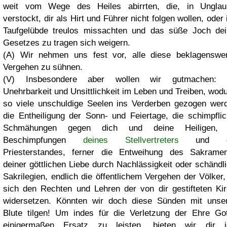
weit vom Wege des Heiles abirrten, die, in Unglau
verstockt, dir als Hirt und Führer nicht folgen wollen, oder 
Taufgelübde treulos missachten und das süße Joch de
Gesetzes zu tragen sich weigern.
(A) Wir nehmen uns fest vor, alle diese beklagenswe
Vergehen zu sühnen.
(V) Insbesondere aber wollen wir gutmachen: a
Unehrbarkeit und Unsittlichkeit im Leben und Treiben, wod
so viele unschuldige Seelen ins Verderben gezogen wer
die Entheiligung der Sonn- und Feiertage, die schimpfli
Schmähungen gegen dich und deine Heiligen, 
Beschimpfungen
deines Stellvertreters
und d
Priesterstandes, ferner die Entweihung des Sakramen
deiner göttlichen Liebe durch Nachlässigkeit oder schändl
Sakrilegien, endlich die öffentlichem Vergehen der Völker,
sich den Rechten und Lehren der von dir gestifteten Ki
widersetzen. Könnten wir doch diese Sünden mit unse
Blute tilgen! Um indes für die Verletzung der Ehre Go
einigermaßen Ersatz zu leisten, bieten wir dir j