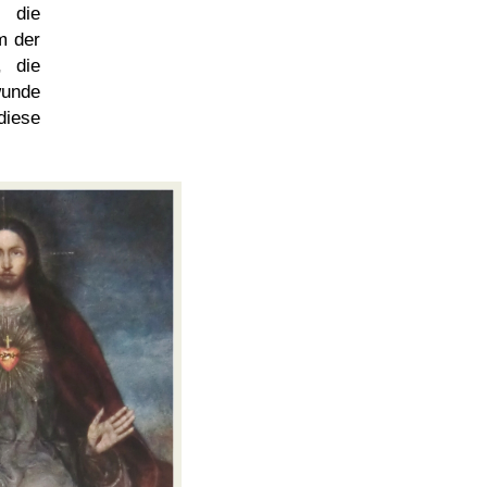
n die
m der
, die
wunde
diese