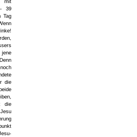
 mit
- 39
n Tag
 Wenn
inke!
rden,
ssers
 jene
 Denn
 noch
dete
r die
beide
iben,
t die
 Jesu
hrung
punkt
Jesu-