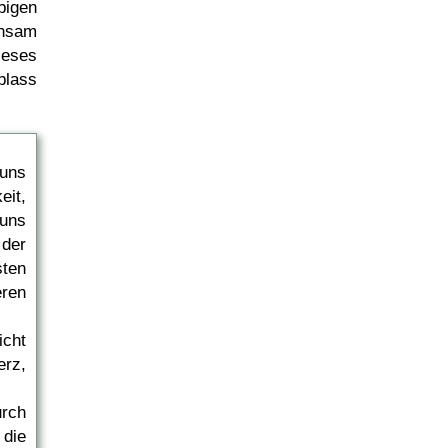
igen
nsam
ieses
blass
uns
it,
 uns
 der
ten
ren
icht
erz,
urch
 die