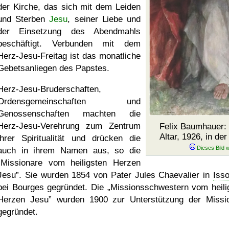
der Kirche, das sich mit dem Leiden
und Sterben
Jesu
, seiner Liebe und
der Einsetzung des Abendmahls
beschäftigt. Verbunden mit dem
Herz-Jesu-Freitag ist das monatliche
Gebetsanliegen des Papstes.
Herz-Jesu-Bruderschaften,
Ordensgemeinschaften und
Genossenschaften machten die
Herz-Jesu-Verehrung zum Zentrum
Felix Baumhauer: 
Altar, 1926, in de
ihrer Spiritualität und drücken die
auch in ihrem Namen aus, so die
Missionare vom heiligsten Herzen
Jesu
. Sie wurden 1854 von Pater Jules Chaevalier in
Iss
bei Bourges gegründet. Die
Missionsschwestern vom heili
Herzen Jesu
wurden 1900 zur Unterstützung der Missi
gegründet.