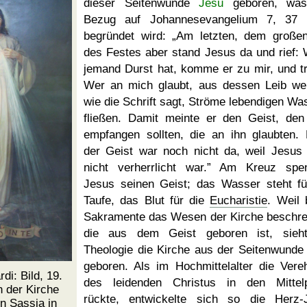
dieser Seitenwunde
Jesu
geboren, was
Bezug auf Johannesevangelium 7, 37 
begründet wird:
Am letzten, dem große
des Festes aber stand Jesus da und rief:
jemand Durst hat, komme er zu mir, und tr
Wer an mich glaubt, aus dessen Leib we
wie die Schrift sagt, Ströme lebendigen Wa
fließen. Damit meinte er den Geist, den
empfangen sollten, die an ihn glaubten.
der Geist war noch nicht da, weil Jesus
nicht verherrlicht war.
Am Kreuz spen
Jesus seinen Geist; das Wasser steht fü
Taufe, das Blut für die
Eucharistie
. Weil 
Sakramente das Wesen der Kirche beschre
die aus dem Geist geboren ist, sieh
Theologie die Kirche aus der Seitenwunde
geboren. Als im Hochmittelalter die Vere
rdi: Bild, 19.
des leidenden Christus in den Mittel
n der Kirche
rückte, entwickelte sich so die Herz-
in Sassia
in