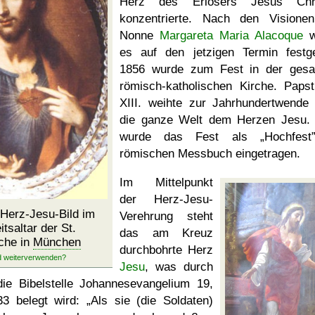
Herz des Erlösers Jesus Chri
konzentrierte. Nach den Visione
Nonne
Margareta Maria Alacoque
w
es auf den jetzigen Termin festge
1856 wurde zum Fest in der ges
römisch-katholischen Kirche. Paps
XIII. weihte zur Jahrhundertwende
die ganze Welt dem Herzen Jesu.
wurde das Fest als
Hochfest
römischen Messbuch eingetragen.
Im Mittelpunkt
der Herz-Jesu-
 Herz-Jesu-Bild im
Verehrung steht
itsaltar der St.
das am Kreuz
che in
München
durchbohrte Herz
Jesu
, was durch
die Bibelstelle Johannesevangelium 19,
33 belegt wird:
Als sie (die Soldaten)