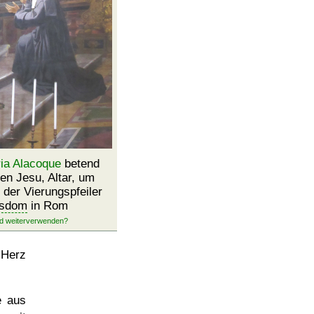
ia Alacoque
betend
en Jesu, Altar, um
 der Vierungspfeiler
rsdom
in Rom
 Herz
e aus