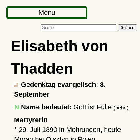
Menu
Suchen
Elisabeth von
Thadden
Gedenktag evangelisch: 8.
September
Name bedeutet:
Gott ist Fülle
(hebr.)
Märtyrerin
*
29. Juli 1890
in Mohrungen, heute
Morąg
bei Olsztyn in Polen