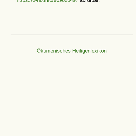
https://d-nb.info/969828497
abrufbar.
Ökumenisches Heiligenlexikon