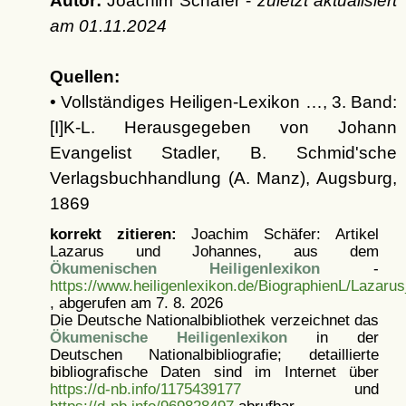
Autor:
Joachim Schäfer -
zuletzt aktualisiert
am
01.11.2024
Quellen:
• Vollständiges Heiligen-Lexikon …, 3. Band:
[I]K-L. Herausgegeben von Johann
Evangelist Stadler, B. Schmid'sche
Verlagsbuchhandlung (A. Manz), Augsburg,
1869
korrekt zitieren:
Joachim Schäfer: Artikel
Lazarus und Johannes, aus dem
Ökumenischen Heiligenlexikon
-
https://www.heiligenlexikon.de/BiographienL/Lazaru
, abgerufen am 7. 8. 2026
Die Deutsche Nationalbibliothek verzeichnet das
Ökumenische Heiligenlexikon
in der
Deutschen Nationalbibliografie; detaillierte
bibliografische Daten sind im Internet über
https://d-nb.info/1175439177
und