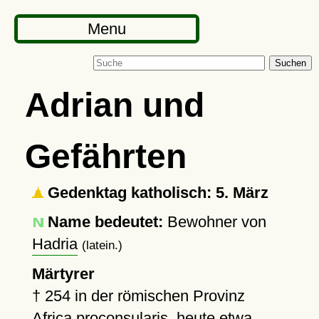
Menu
Suchen
Adrian und
Gefährten
Gedenktag katholisch: 5. März
Name bedeutet:
Bewohner von
Hadria
(latein.)
Märtyrer
†
254
in der römischen Provinz
Africa proconsularis
, heute etwa