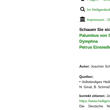
Im Heiligenlex
Impressum
-
D
Schauen Sie sic
Palumbus von 
Dymphna
Petrus Einsiedl
Autor:
Joachim Sch
Quellen:
• Vollständiges He
N. Ginal, B. Schmi
korrekt zitieren:
Jo
https://www.heilig
Die Deutsche Na