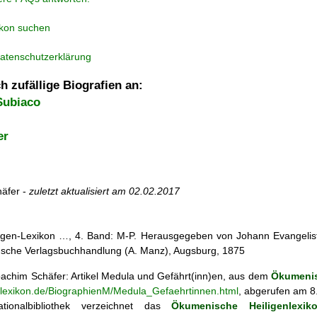
ikon suchen
atenschutzerklärung
h zufällige Biografien an:
Subiaco
er
äfer -
zuletzt aktualisiert am
02.02.2017
iligen-Lexikon …, 4. Band: M-P. Herausgegeben von Johann Evangelist 
d'sche Verlagsbuchhandlung (A. Manz), Augsburg, 1875
achim Schäfer: Artikel
Medula und Gefährt(inn)en, aus dem
Ökumenis
enlexikon.de/BiographienM/Medula_Gefaehrtinnen.html
, abgerufen am 8
tionalbibliothek verzeichnet das
Ökumenische Heiligenlexik