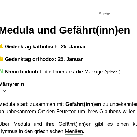
Medula und Gefährt(inn)en
Gedenktag katholisch: 25. Januar
Gedenktag orthodox: 25. Januar
Name bedeutet:
die Innerste / die Markige
(griech.)
Märtyrerin
†
?
Medula starb zusammen mit
Gefährt(inn)en
zu unbekannter
an unbekanntem Ort den Feuertod um ihres Glaubens willen.
Über Medula und ihre Gefährt(inn)en gibt es einen k
Hymnus in den griechischen
Menäen
.