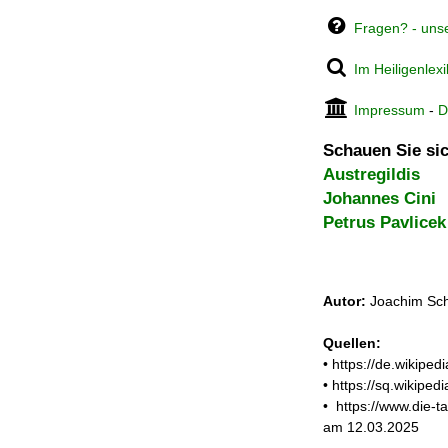
Fragen? - uns
Im Heiligenlex
Impressum
-
D
Schauen Sie sic
Austregildis
Johannes Cini
Petrus Pavlicek
Autor:
Joachim Sch
Quellen:
• https://de.wikipe
• https://sq.wikipe
• https://www.die-t
am 12.03.2025