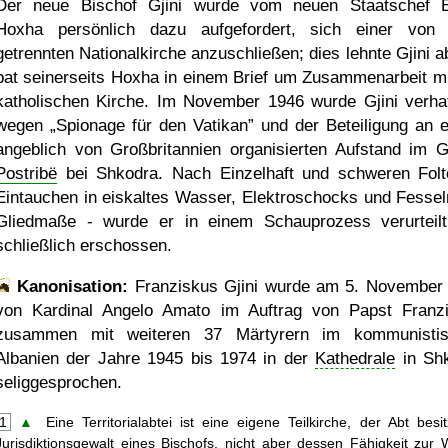
Der neue Bischof Gjini wurde vom neuen Staatschef 
Hoxha persönlich dazu aufgefordert, sich einer vo
getrennten Nationalkirche anzuschließen; dies lehnte Gjini a
bat seinerseits Hoxha in einem Brief um Zusammenarbeit mi
katholischen Kirche. Im November 1946 wurde Gjini verhaf
wegen
Spionage für den Vatikan
und der Beteiligung an 
angeblich von Großbritannien organisierten Aufstand im G
Postribë
bei Shkodra. Nach Einzelhaft und schweren Folt
Eintauchen in eiskaltes Wasser, Elektroschocks und Fessel
Gliedmaße - wurde er in einem Schauprozess verurteil
schließlich erschossen.
Kanonisation:
Franziskus Gjini wurde am
5. November
von Kardinal Angelo Amato im Auftrag von Papst Franz
zusammen mit weiteren 37 Märtyrern im kommunisti
Albanien der Jahre 1945 bis 1974 in der
Kathedrale
in Sh
seliggesprochen.
1
▲
Eine Territorialabtei ist eine eigene Teilkirche, der Abt besit
Jurisdiktionsgewalt eines Bischofs, nicht aber dessen Fähigkeit zur 