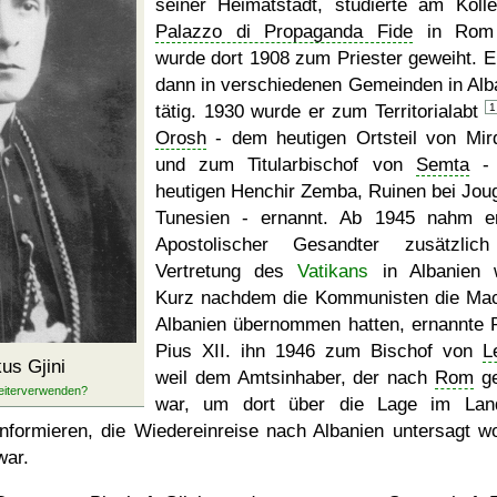
seiner Heimatstadt, studierte am Koll
Palazzo di Propaganda Fide
in Rom
wurde dort 1908 zum Priester geweiht. E
dann in verschiedenen Gemeinden in Alb
tätig. 1930 wurde er zum Territorialabt
1
Orosh
- dem heutigen Ortsteil von Mird
und zum Titularbischof von
Semta
- 
heutigen Henchir Zemba, Ruinen bei Joug
Tunesien - ernannt. Ab 1945 nahm e
Apostolischer Gesandter zusätzlic
Vertretung des
Vatikans
in Albanien 
Kurz nachdem die Kommunisten die Mac
Albanien übernommen hatten, ernannte 
Pius XII. ihn 1946 zum Bischof von
L
us Gjini
weil dem Amtsinhaber, der nach
Rom
ge
war, um dort über die Lage im Lan
informieren, die Wiedereinreise nach Albanien untersagt w
war.