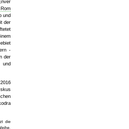
Enver
n
Rom
b und
t der
tetet
einem
ebiet
ern -
n der
t und
 2016
iskus
schen
kodra
zt die
Weihe,