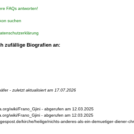
ere FAQs antworten!
ikon suchen
atenschutzerklärung
h zufällige Biografien an:
äfer -
zuletzt aktualisiert am
17.07.2026
dia.org/wiki/Frano_Gjini - abgerufen am 12.03.2025
dia.org/wiki/Frano_Gjini - abgerufen am 12.03.2025
agespost.de/kirche/heilige/nichts-anderes-als-ein-demuetiger-diener-ch