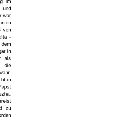
eg im
 und
r war
anien
von
ita -
dem
ar in
r als
h die
wahr.
ht in
Papst
ezha
,
reist
d zu
orden