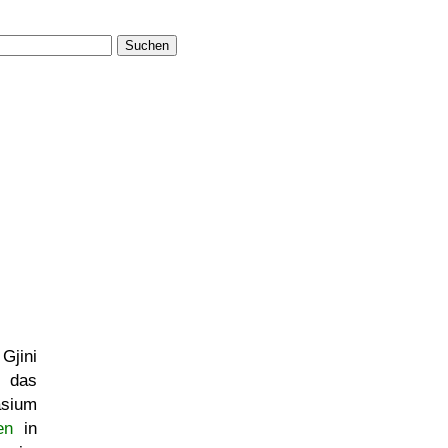
Suchen
Gjini
e das
sium
en
in