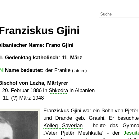
Franziskus Gjini
albanischer Name: Frano Gjini
Gedenktag katholisch: 11. März
Name bedeutet:
der Franke
(latein.)
Bischof von Lezha, Märtyrer
*
20. Februar 1886
in
Shkodra
in Albanien
†
11. (?) März 1948
Franziskus Gjini war ein Sohn von Pjetër 
und Drande geb. Grashi. Er besucht
Kolleg Saverian
- heute das Gymna
Vater Pjetër Meshkalla
- der
Jesuit