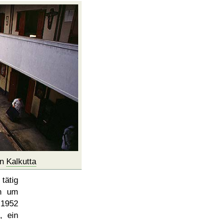
in
Kalkutta
tätig
on um
 1952
, ein