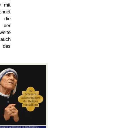
9 mit
chnet
 die
n der
ite
 auch
n des