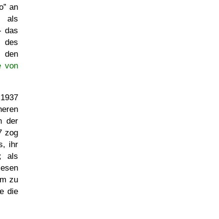
o
an
g als
- das
 des
n den
e von
 1937
heren
n der
7 zog
, ihr
; als
iesen
um zu
e die