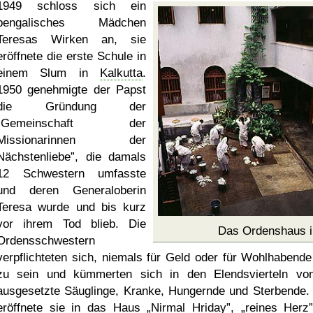
1949 schloss sich ein
bengalisches Mädchen
Teresas Wirken an, sie
eröffnete die erste Schule in
einem Slum in
Kalkutta
.
1950 genehmigte der Papst
die Gründung der
Gemeinschaft der
Missionarinnen der
Nächstenliebe
, die damals
12 Schwestern umfasste
und deren Generaloberin
Teresa wurde und bis kurz
vor ihrem Tod blieb. Die
Das Ordenshaus 
Ordensschwestern
verpflichteten sich, niemals für Geld oder für Wohlhabende 
zu sein und kümmerten sich in den Elendsvierteln v
ausgesetzte Säuglinge, Kranke, Hungernde und Sterbende.
eröffnete sie in das Haus
Nirmal Hriday
,
reines Herz