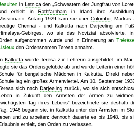
Jesuiten
in
Letnica
den
Schwestern der Jungfrau von Loret
und erhielt in
Rathfarnham
in Irland ihre Ausbildun
Missionarin. Anfang 1929 kam sie über
Colombo
, Madras 
heutige
Chennai
- und
Kalkutta
nach
Darjeeling
am Fuß
Himalaya-Gebirges, wo sie das Noviziat absolvierte, i
Orden aufgenommen wurde und in Erinnerung an
Thérès
Lisieux
den Ordensnamen Teresa annahm.
In
Kalkutta
wurde Teresa zur Lehrerin ausgebildet, im Mai
legte sie das Ordensgelübde ab und wurde Leiterin einer hö
Schule für bengalische Mädchen in Kalkutta. Direkt nebe
Schule lag ein großes Armenviertel. Am 10. September 193
Teresa sich nach
Darjeeling
zurück, wo sie sich entschloss
Leben in Zukunft den Ärmsten der Armen zu widmen
wichtigsten Tag ihres Lebens
bezeichnete sie deshalb d
Tag. 1946 begann sie, in Kalkutta unter den Ärmsten im Sl
leben und zu arbeiten; dennoch dauerte es bis 1948, bis si
Erlaubnis erhielt, den Orden zu verlassen.