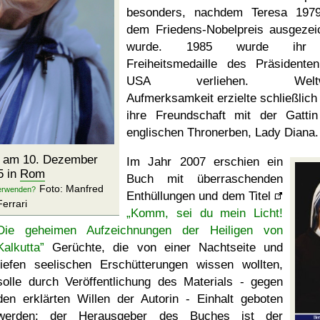
besonders, nachdem Teresa 197
dem Friedens-Nobelpreis ausgezei
wurde. 1985 wurde ihr
Freiheitsmedaille des Präsidente
USA verliehen. Weltwe
Aufmerksamkeit erzielte schließlich
ihre Freundschaft mit der Gatti
englischen Thronerben, Lady Diana.
a am 10. Dezember
Im Jahr 2007 erschien ein
5 in
Rom
Buch mit überraschenden
Foto: Manfred
Enthüllungen und dem Titel
Ferrari
Komm, sei du mein Licht!
Die geheimen Aufzeichnungen der Heiligen von
Kalkutta
Gerüchte, die von einer Nachtseite und
tiefen seelischen Erschütterungen wissen wollten,
solle durch Veröffentlichung des Materials - gegen
den erklärten Willen der Autorin - Einhalt geboten
werden; der Herausgeber des Buches ist der