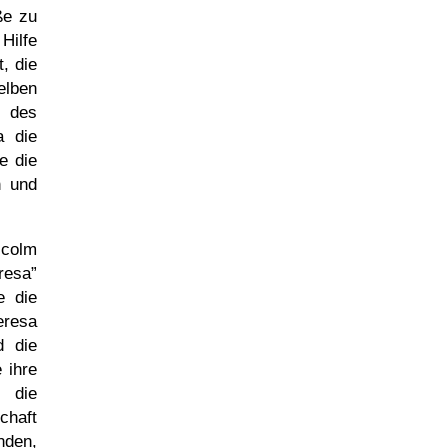
ße zu
Hilfe
, die
elben
t des
a die
te die
n und
colm
resa
e die
eresa
d die
 ihre
n die
chaft
den,