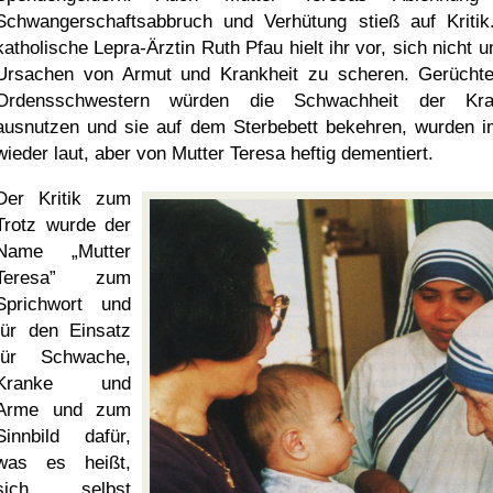
Schwangerschaftsabbruch und Verhütung stieß auf Kritik
katholische Lepra-Ärztin Ruth Pfau hielt ihr vor, sich nicht 
Ursachen von Armut und Krankheit zu scheren. Gerüchte
Ordensschwestern würden die Schwachheit der Kra
ausnutzen und sie auf dem Sterbebett bekehren, wurden 
wieder laut, aber von Mutter Teresa heftig dementiert.
Der Kritik zum
Trotz wurde der
Name
Mutter
Teresa
zum
Sprichwort und
für den Einsatz
für Schwache,
Kranke und
Arme und zum
Sinnbild dafür,
was es heißt,
sich selbst