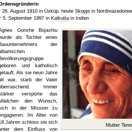
Ordensgründerin
*
26. August 1910
in Üsküp, heute
Skopje
in Nordmazedonie
†
5. September 1997
in
Kalkutta
in Indien
Agnes Gonxhe Bojaxhiu
wurde als Tochter eines
Bauunternehmers der
albanischen
Bevölkerungsgruppe
geboren und katholisch
getauft. Als sie neun Jahre
alt war, starb der Vater
überraschend. Immer
stärker verspürte das
Mädchen den Wunsch,
sich in der Mission zu
engagieren. Im Alter von
18 Jahren schloss sie sich
Mutter Tere
unter dem Einfluss von