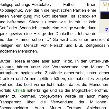
Heiligsprechungs-Postulator, Father Brian
Kolodiejchuk. Wer darin die mystischen Partien einer
tiefen Vereinigung mit Gott überliest, ist schockiert
und befremdet, Sätze zu lesen wie
In mir ist kein
Gott
oder
Wenn ich jemals eine Heilige werde, dann
ganz gewiss eine Heilige der Dunkelheit. Ich werde
nie den Himmel sehen …
So wird aus einer unerreich
Heiligen ein Mensch von Fleisch und Blut, Zeitgenossi
modernen Menschen.
Mutter Teresa erntete aber auch Kritik. In den Unterkünft
Kalkutta
hätten unter der Verantwortung von Mutter T
untragbare hygienische Zustände geherrscht, unter dene
Kranken und Armen gelitten hätten; sie habe dies zugela
weil sie das Leid verherrlicht habe, da es die Mensche
Vorbild
Christi
näherbringe und so die Möglichkeit eröffne,
näher zu kommen. Vorgeworfen wurde ihr auch mang
Transparenz über die Verwendung der Millionen
Spendengeldern. Auch Mutter Teresas Ablehnung