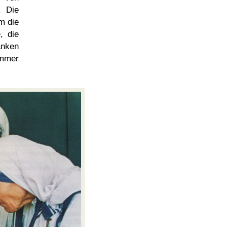
. Die
um die
, die
nken
immer