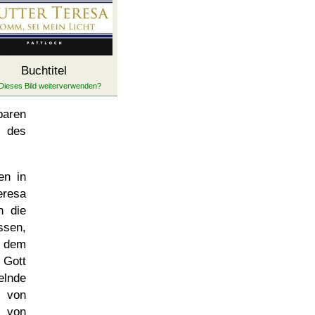
Buchtitel
baren
n des
en in
eresa
n die
ssen,
n dem
 Gott
elnde
 von
 von