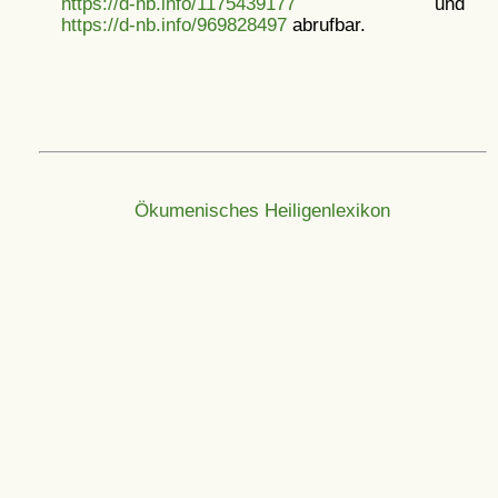
https://d-nb.info/1175439177
und
https://d-nb.info/969828497
abrufbar.
Ökumenisches Heiligenlexikon