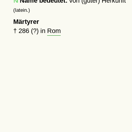
Name bedeutet:
von (guter) Herkunft
(latein.)
Märtyrer
†
286 (?)
in
Rom