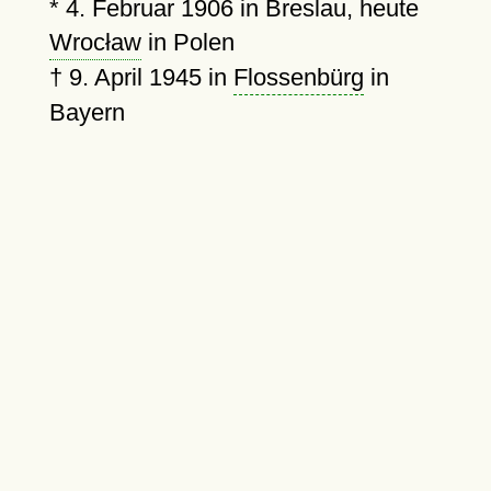
*
4. Februar 1906
in Breslau, heute
Wrocław
in Polen
†
9. April 1945
in
Flossenbürg
in
Bayern