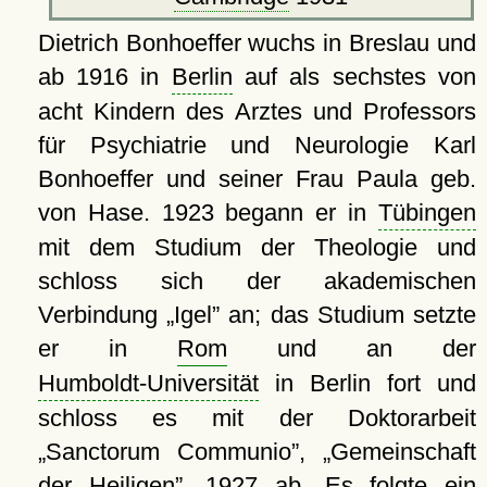
Dietrich Bonhoeffer wuchs in Breslau und
ab 1916 in
Berlin
auf als sechstes von
acht Kindern des Arztes und Professors
für Psychiatrie und Neurologie Karl
Bonhoeffer und seiner Frau Paula geb.
von Hase. 1923 begann er in
Tübingen
mit dem Studium der Theologie und
schloss sich der akademischen
Verbindung
Igel
an; das Studium setzte
er in
Rom
und an der
Humboldt-Universität
in Berlin fort und
schloss es mit der Doktorarbeit
Sanctorum Communio
,
Gemeinschaft
der Heiligen
, 1927 ab. Es folgte ein