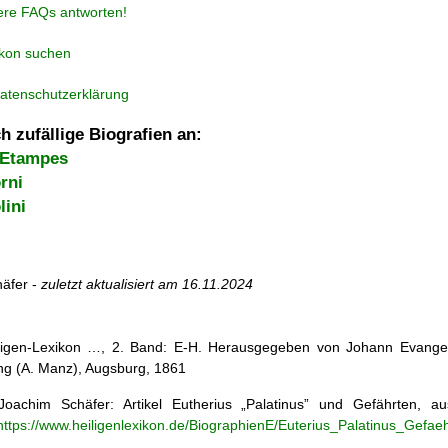
ere FAQs antworten!
ikon suchen
atenschutzerklärung
h zufällige Biografien an:
 Etampes
rni
lini
äfer -
zuletzt aktualisiert am
16.11.2024
iligen-Lexikon …, 2. Band: E-H. Herausgegeben von Johann Evangeli
g (A. Manz), Augsburg, 1861
oachim Schäfer: Artikel
Eutherius „Palatinus” und Gefährten,
https://www.heiligenlexikon.de/BiographienE/Euterius_Palatinus_Gefaeh