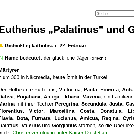
Eutherius
Palatinus
und G
Gedenktag katholisch: 22. Februar
Name bedeutet:
der glückliche Jäger
(griech.)
Märtyrer
†
um 303
in
Nikomedia
, heute Ízmit in der Türkei
Der Hofbeamte Eutherius,
Victorina
,
Paula
,
Emerita
,
Anto
Dativa
,
Rogatiana
,
Antiga
,
Urbana
,
Maxima
, die Familienm
Marina
mit ihrer Tochter
Peregrina
,
Secundula
,
Justa
,
Cas
Florentius
,
Victor
,
Marcellina
,
Costa
,
Donatula
,
Li
Flavia
,
Dota
,
Furnata
,
Lucianus
,
Amicus
,
Regina
,
Cyri
Galatius
,
Valerius
und
Gorgianus
starben, so die Überliefe
in der
Christenverfolgung unter Kaiser Diokletian
.