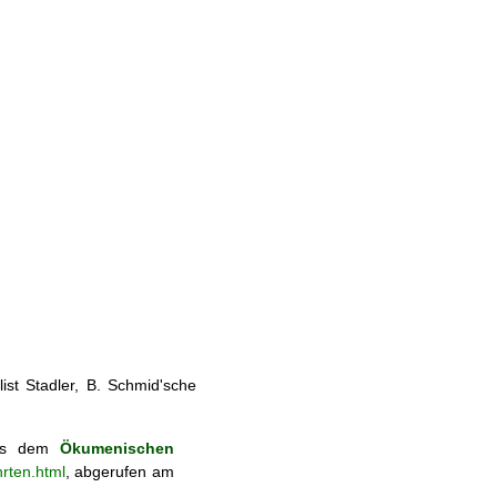
st Stadler, B. Schmid'sche
 aus dem
Ökumenischen
rten.html
, abgerufen am