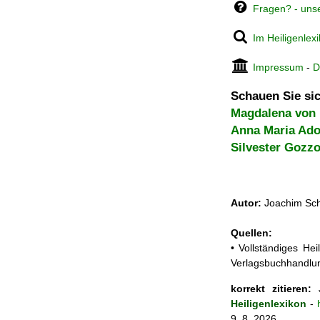
Fragen? - uns
Im Heiligenlex
Impressum
-
D
Schauen Sie sic
Magdalena von
Anna Maria Ado
Silvester Gozzo
Autor:
Joachim Sch
Quellen:
• Vollständiges He
Verlagsbuchhandlun
korrekt zitieren:
J
Heiligenlexikon
-
9. 8. 2026