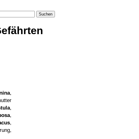
Suchen
efährten
nina
,
utter
tula
,
bosa
,
acus
,
rung,