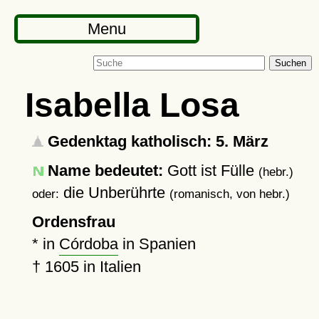
Menu
Suchen
Isabella Losa
Gedenktag katholisch: 5. März
Name bedeutet:
Gott ist Fülle
(hebr.)
die Unberührte
oder:
(romanisch, von hebr.)
Ordensfrau
* in
Córdoba
in Spanien
†
1605
in Italien