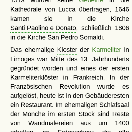
1513 wurden seine
Gebeine
in die
Kathedrale
von Lucca übertragen, 1646
kamen sie in die Kirche
Santi Paolino e Donato
, schließlich 1806
in die Kirche
San Pedro Somaldi
.
Das ehemalige
Kloster
der
Karmeliter
in
Limoges war Mitte des 13. Jahrhunderts
gegründet worden und eines der ersten
Karmeliterklöster in Frankreich. In der
Französischen Revolution wurde es
aufgelöst, heute ist in den Gebäuderesten
ein Restaurant. Im ehemaligen Schlafsaal
der Mönche im ersten Stock sind Reste
von Wandmalereien aus um 1400