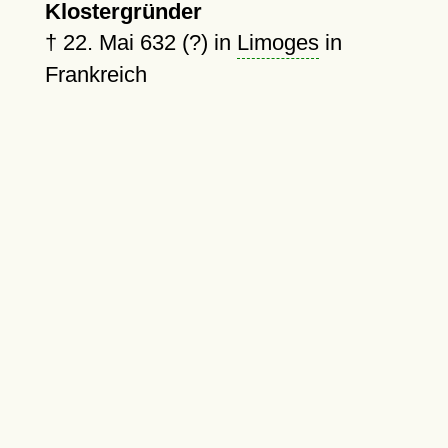
Klostergründer
†
22. Mai 632 (?)
in
Limoges
in
Frankreich