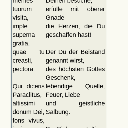
mentes
Deinen besuche;
tuorum
erfülle mit oberer
visita,
Gnade
imple
die Herzen, die Du
superna
geschaffen hast!
gratia,
quae tu
Der Du der Beistand
creasti,
genannt wirst,
pectora.
des höchsten Gottes
Geschenk,
Qui diceris
lebendige Quelle,
Paraclitus,
Feuer, Liebe
altissimi
und geistliche
donum Dei,
Salbung.
fons vivus,