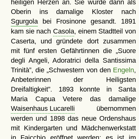
heiligen Herzen an. Sie wurde dann als
Oberin ins damalige Kloster nach
Sgurgola
bei Frosinone gesandt. 1891
kam sie nach
Casola
, einem Stadtteil von
Caserta, und gründete dort zusammen
mit fünf ersten Gefährtinnen die
Suore
degli Angeli, Adoratrici della Santissima
Trinità
, die
Schwestern von den
Engeln
,
Anbeterinnen der Heiligsten
Dreifaltigkeit
. 1893 konnte in Santa
Maria Capua Vetere das damalige
Waisenhaus Lucarelli
übernommen
werden und 1898 das neue Ordenshaus
mit Kindergarten und Mädchenwerkstatt
in Faicchio eröffnet werden; es ist im