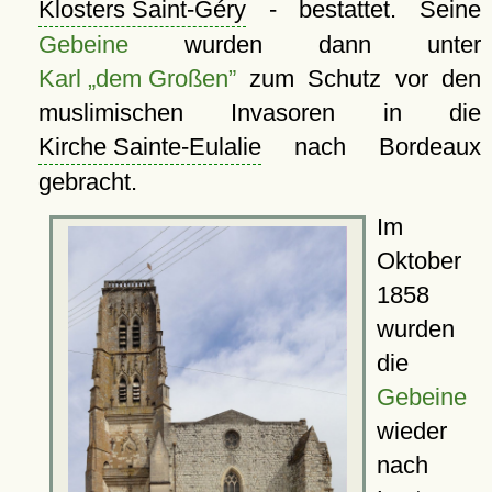
Klosters Saint-Géry
- bestattet. Seine
Gebeine
wurden dann unter
Karl „dem Großen”
zum Schutz vor den
muslimischen Invasoren in die
Kirche Sainte-Eulalie
nach Bordeaux
gebracht.
Im
Oktober
1858
wurden
die
Gebeine
wieder
nach