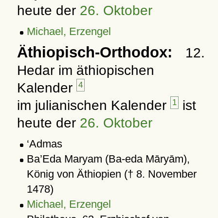
heute der
26. Oktober
Michael, Erzengel
Äthiopisch-Orthodox:
12.
Hedar im äthiopischen
Kalender
4
im julianischen Kalender
1
ist
heute der
26. Oktober
‘Admas
Ba’Eda Maryam (Ba-eda Māryām),
König von Äthiopien († 8. November
1478)
Michael, Erzengel