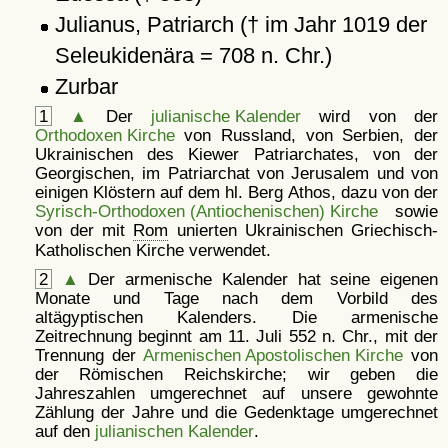
Julianus, Patriarch († im Jahr 1019 der
Seleukidenära = 708 n. Chr.)
Zurbar
1
▲
Der
julianische Kalender
wird von der
Orthodoxen Kirche
von Russland, von Serbien, der
Ukrainischen des Kiewer Patriarchates, von der
Georgischen, im Patriarchat von Jerusalem und von
einigen Klöstern auf dem hl. Berg Athos, dazu von der
Syrisch-Orthodoxen (Antiochenischen) Kirche
sowie
von der mit
Rom
unierten Ukrainischen Griechisch-
Katholischen Kirche verwendet.
2
▲
Der armenische Kalender hat seine eigenen
Monate und Tage nach dem Vorbild des
altägyptischen Kalenders. Die armenische
Zeitrechnung beginnt am 11. Juli 552 n. Chr., mit der
Trennung der
Armenischen Apostolischen Kirche
von
der Römischen Reichskirche; wir geben die
Jahreszahlen umgerechnet auf unsere gewohnte
Zählung der Jahre und die Gedenktage umgerechnet
auf den
julianischen Kalender
.