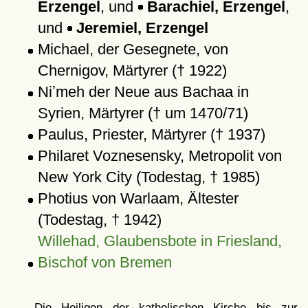
Erzengel
, und
Barachiel, Erzengel
,
und
Jeremiel, Erzengel
Michael, der Gesegnete, von
Chernigov, Märtyrer († 1922)
Niʼmeh der Neue aus Bachaa in
Syrien, Märtyrer († um 1470/71)
Paulus, Priester, Märtyrer († 1937)
Philaret Voznesensky, Metropolit von
New York City (Todestag, † 1985)
Photius von Warlaam, Ältester
(Todestag, † 1942)
Willehad, Glaubensbote in Friesland,
Bischof von Bremen
Die Heiligen der katholischen Kirche bis zur