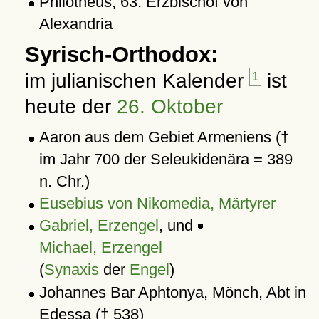
Philotheus, 63. Erzbischof von
Alexandria
Syrisch-Orthodox:
im julianischen Kalender
1
ist
heute der
26. Oktober
Aaron aus dem Gebiet Armeniens (†
im Jahr 700 der Seleukidenära = 389
n. Chr.)
Eusebius von Nikomedia, Märtyrer
Gabriel, Erzengel
, und
Michael, Erzengel
(
Synaxis
der
Engel
)
Johannes Bar Aphtonya, Mönch, Abt in
Edessa († 538)