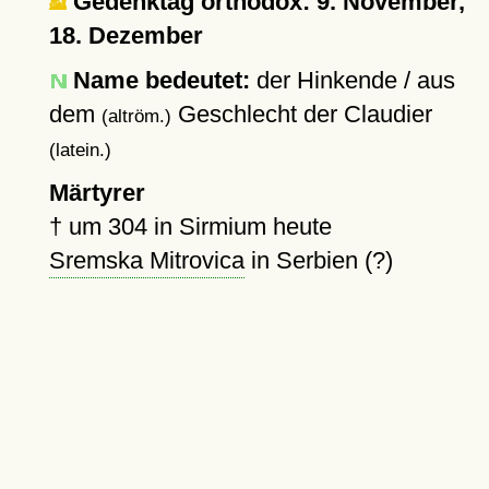
Gedenktag orthodox: 9. November,
18. Dezember
Name bedeutet:
der Hinkende / aus
dem
Geschlecht der Claudier
(altröm.)
(latein.)
Märtyrer
†
um 304
in Sirmium heute
Sremska Mitrovica
in Serbien (?)