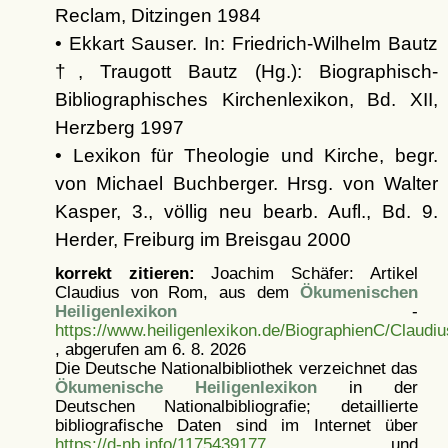
Reclam, Ditzingen 1984
• Ekkart Sauser. In: Friedrich-Wilhelm Bautz
†, Traugott Bautz (Hg.): Biographisch-
Bibliographisches Kirchenlexikon, Bd. XII,
Herzberg 1997
• Lexikon für Theologie und Kirche, begr.
von Michael Buchberger. Hrsg. von Walter
Kasper, 3., völlig neu bearb. Aufl., Bd. 9.
Herder, Freiburg im Breisgau 2000
korrekt zitieren:
Joachim Schäfer: Artikel
Claudius von Rom, aus dem
Ökumenischen
Heiligenlexikon
-
https://www.heiligenlexikon.de/BiographienC/Claud
, abgerufen am 6. 8. 2026
Die Deutsche Nationalbibliothek verzeichnet das
Ökumenische Heiligenlexikon
in der
Deutschen Nationalbibliografie; detaillierte
bibliografische Daten sind im Internet über
https://d-nb.info/1175439177
und