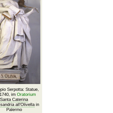
pio Serpotta: Statue,
1740, im
Oratorium
Santa Caterina
sandria all'Olivella
in
Palermo