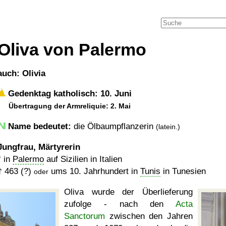
Oliva von Palermo
auch: Olivia
Gedenktag katholisch: 10. Juni
Übertragung der Armreliquie: 2. Mai
Name bedeutet:
die Ölbaumpflanzerin
(latein.)
Jungfrau, Märtyrerin
* in
Palermo
auf Sizilien in Italien
†
463 (?)
ums 10. Jahrhundert in
Tunis
in Tunesien
oder
Oliva wurde der Überlieferung
zufolge - nach den
Acta
Sanctorum
zwischen den Jahren