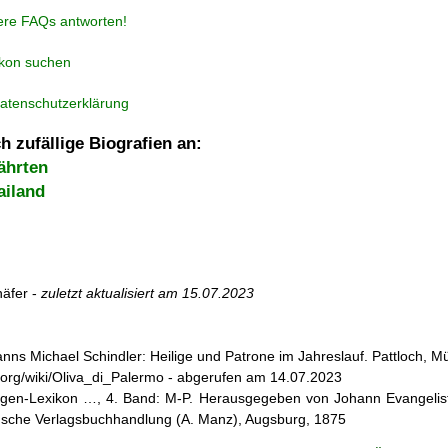
ere FAQs antworten!
ikon suchen
atenschutzerklärung
h zufällige Biografien an:
ährten
ailand
äfer -
zuletzt aktualisiert am
15.07.2023
nns Michael Schindler: Heilige und Patrone im Jahreslauf. Pattloch, 
dia.org/wiki/Oliva_di_Palermo - abgerufen am 14.07.2023
iligen-Lexikon …, 4. Band: M-P. Herausgegeben von Johann Evangelist 
d'sche Verlagsbuchhandlung (A. Manz), Augsburg, 1875