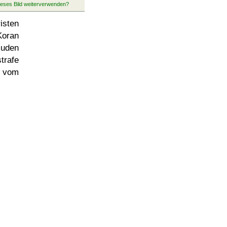
isten
Koran
Juden
rafe
g vom