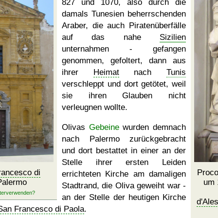
827 und 1070, also durch die
damals Tunesien beherrschenden
Araber, die auch Piratenüberfälle
auf das nahe
Sizilien
unternahmen - gefangen
genommen, gefoltert, dann aus
ihrer
Heimat
nach
Tunis
verschleppt und dort getötet, weil
sie ihren Glauben nicht
verleugnen wollte.
Olivas
Gebeine
wurden demnach
nach Palermo zurückgebracht
und dort bestattet in einer an der
Stelle ihrer ersten Leiden
rancesco di
Proco
errichteten Kirche am damaligen
Palermo
um 
Stadtrand, die Oliva geweiht war -
an der Stelle der heutigen Kirche
d'Ales
San Francesco di Paola
.