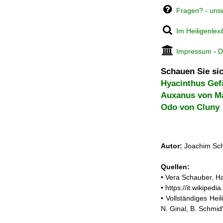
Fragen? - uns
Im Heiligenlex
Impressum
-
D
Schauen Sie sic
Hyacinthus Gef
Auxanus von M
Odo von Cluny
Autor:
Joachim Sch
Quellen:
• Vera Schauber, Ha
• https://it.wikipe
• Vollständiges He
N. Ginal, B. Schmi