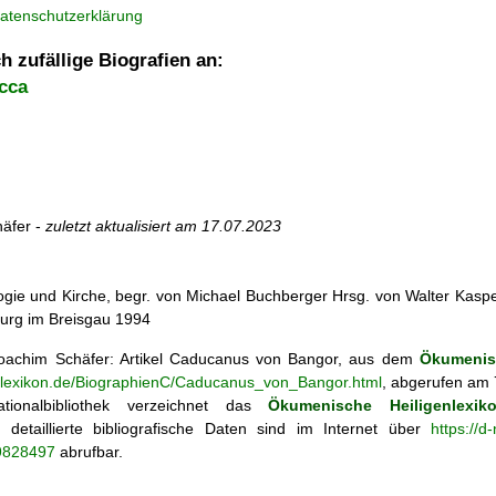
atenschutzerklärung
h zufällige Biografien an:
cca
äfer -
zuletzt aktualisiert am
17.07.2023
ogie und Kirche, begr. von Michael Buchberger Hrsg. von Walter Kasper, 
burg im Breisgau 1994
achim Schäfer: Artikel
Caducanus von Bangor, aus dem
Ökumenisc
enlexikon.de/BiographienC/Caducanus_von_Bangor.html
, abgerufen am 
tionalbibliothek verzeichnet das
Ökumenische Heiligenlexik
ie; detaillierte bibliografische Daten sind im Internet über
https://d
69828497
abrufbar.