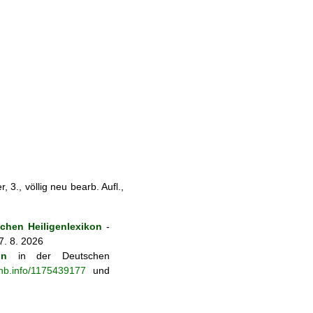
3., völlig neu bearb. Aufl.,
hen Heiligenlexikon
-
7. 8. 2026
on
in der Deutschen
-nb.info/1175439177
und