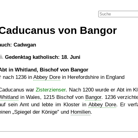
Caducanus von Bangor
auch: Cadwgan
Gedenktag katholisch: 18. Juni
Abt in Whitland, Bischof von Bangor
†
nach 1236
in
Abbey Dore
in Herefordshire in England
Caducanus war
Zisterzienser
. Nach 1200 wurde er Abt im Kl
Whitland
in Wales, 1215 Bischof von
Bangor
. 1236 verzichte
auf sein Amt und lebte im Kloster in
Abbey Dore
. Er verf
einen
Spiegel der Könige
und
Homilien
.