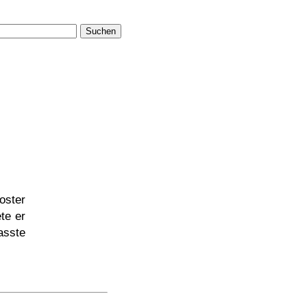
Suchen
oster
te er
asste