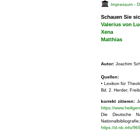
Impressum
-
D
Schauen Sie sic
Valerius von Lu
Xena
Matthias
Autor:
Joachim Sch
Quellen:
• Lexikon für Theol
Bd. 2. Herder, Frei
korrekt zitieren:
Jo
https://www.heilig
Die Deutsche Na
Nationalbibliograf
https://d-nb.info/9