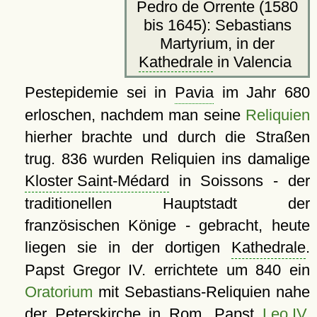
Pedro de Orrente (1580
bis 1645): Sebastians
Martyrium, in der
Kathedrale
in Valencia
Pestepidemie sei in
Pavia
im Jahr 680
erloschen, nachdem man seine
Reliquien
hierher brachte und durch die Straßen
trug. 836 wurden Reliquien ins damalige
Kloster Saint-Médard
in Soissons - der
traditionellen Hauptstadt der
französischen Könige - gebracht, heute
liegen sie in der dortigen
Kathedrale
.
Papst Gregor IV. errichtete um 840 ein
Oratorium
mit Sebastians-Reliquien nahe
der
Peterskirche
in Rom, Papst
Leo IV.