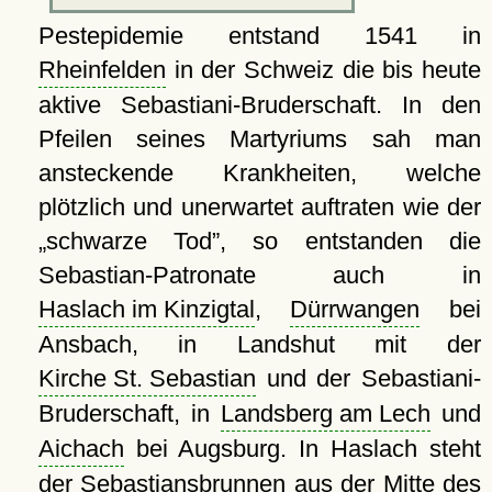
Pestepidemie entstand 1541 in
Rheinfelden
in der Schweiz die bis heute
aktive Sebastiani-Bruderschaft. In den
Pfeilen seines Martyriums sah man
ansteckende Krankheiten, welche
plötzlich und unerwartet auftraten wie der
schwarze Tod
, so entstanden die
Sebastian-Patronate auch in
Haslach im Kinzigtal
,
Dürrwangen
bei
Ansbach, in Landshut mit der
Kirche St. Sebastian
und der Sebastiani-
Bruderschaft, in
Landsberg am Lech
und
Aichach
bei Augsburg. In Haslach steht
der
Sebastiansbrunnen
aus der Mitte des