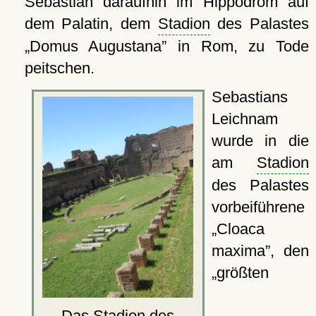
Sebastian daraufhin im Hippodrom auf
dem Palatin, dem
Stadion
des Palastes
Domus Augustana
in Rom, zu Tode
peitschen.
Sebastians
Leichnam
wurde in die
am
Stadion
des Palastes
vorbeiführene
Cloaca
maxima
, den
größten
Das
Stadion
des