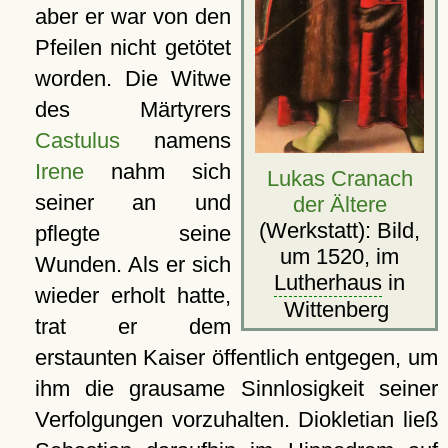
aber er war von den
Pfeilen nicht getötet
worden. Die Witwe
des Märtyrers
Castulus
namens
Irene
nahm sich
Lukas Cranach
seiner an und
der Ältere
(Werkstatt): Bild,
pflegte seine
um 1520, im
Wunden. Als er sich
Lutherhaus
in
wieder erholt hatte,
Wittenberg
trat er dem
erstaunten Kaiser öffentlich entgegen, um
ihm die grausame Sinnlosigkeit seiner
Verfolgungen vorzuhalten. Diokletian ließ