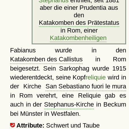
Stephanus
enthielt, seit 1881
aber die einer Prudentia aus
den
Katakomben des Prätestatus
in Rom, einer
Katakombenheiligen
Fabianus wurde in den
Katakomben des Callistus
in Rom
beigesetzt. Sein Sarkophag wurde 1915
wiederentdeckt, seine Kopf
reliquie
wird in
der Kirche
San Sebastiano fuori le mura
in Rom verehrt, eine Reliquie gab es
auch in der
Stephanus-Kirche
in Beckum
bei Münster in Westfalen.
Attribute:
Schwert und Taube