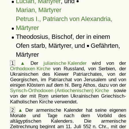
Lucian, Märtyrer
, und
Marian, Märtyrer
Petrus I., Patriarch von Alexandria,
Märtyrer
Theodosius, Bischof, der in einem
Ofen starb, Märtyrer, und
Gefährten,
Märtyrer
1
▲
Der
julianische Kalender
wird von der
Orthodoxen Kirche
von Russland, von Serbien, der
Ukrainischen des Kiewer Patriarchates, von der
Georgischen, im Patriarchat von Jerusalem und von
einigen Klöstern auf dem hl. Berg Athos, dazu von der
Syrisch-Orthodoxen (Antiochenischen) Kirche
sowie
von der mit
Rom
unierten Ukrainischen Griechisch-
Katholischen Kirche verwendet.
2
▲
Der armenische Kalender hat seine eigenen
Monate und Tage nach dem Vorbild des
altägyptischen Kalenders. Die armenische
Zeitrechnung beginnt am 11. Juli 552 n. Chr., mit der