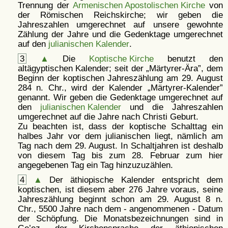
Trennung der
Armenischen Apostolischen Kirche
von
der Römischen Reichskirche; wir geben die
Jahreszahlen umgerechnet auf unsere gewohnte
Zählung der Jahre und die Gedenktage umgerechnet
auf den
julianischen Kalender
.
3
▲
Die
Koptische Kirche
benutzt den
altägyptischen Kalender; seit der
Märtyrer-Ära
, dem
Beginn der koptischen Jahreszählung am 29. August
284 n. Chr., wird der Kalender
Märtyrer-Kalender
genannt. Wir geben die Gedenktage umgerechnet auf
den
julianischen Kalender
und die Jahreszahlen
umgerechnet auf die Jahre nach Christi Geburt.
Zu beachten ist, dass der koptische Schalttag ein
halbes Jahr vor dem julianischen liegt, nämlich am
Tag nach dem 29. August. In Schaltjahren ist deshalb
von diesem Tag bis zum 28. Februar zum hier
angegebenen Tag ein Tag hinzuzuzählen.
4
▲
Der äthiopische Kalender entspricht dem
koptischen, ist diesem aber 276 Jahre voraus, seine
Jahreszählung beginnt schon am 29. August 8 n.
Chr., 5500 Jahre nach dem - angenommenen - Datum
der Schöpfung. Die Monatsbezeichnungen sind in