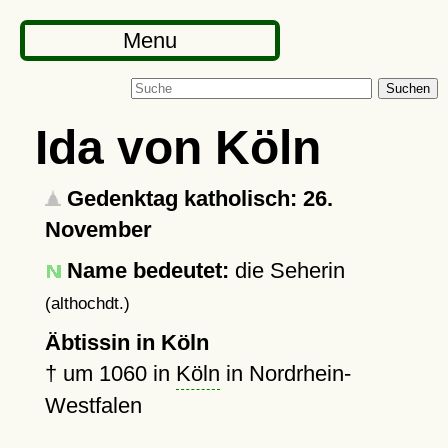
Menu
Suchen
Ida von Köln
Gedenktag katholisch: 26.
November
Name bedeutet:
die Seherin
(althochdt.)
Äbtissin in Köln
†
um 1060
in
Köln
in Nordrhein-
Westfalen