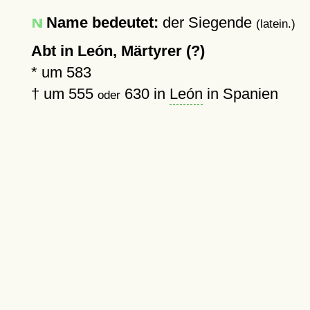
Name bedeutet:
der Siegende
(latein.)
Abt in León, Märtyrer (?)
*
um 583
†
um 555
630
in
León
in Spanien
oder