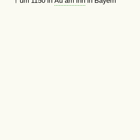
†
um 1150
in
Au am Inn
in Bayern