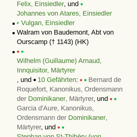
Felix, Einsiedler
, und
Johannes von Atares, Einsiedler
Vulgan, Einsiedler
Walram von Baudemont, Abt von
Ourscamp († 1143) (HK)
Wilhelm (Guillaume) Arnaud,
Innquisitor, Märtyrer
, und
10 Gefährten
:
Bernard de
Roquefort, Kanonikus, Ordensmann
der
Dominikaner
, Märtyrer
, und
Garcia d'Aure, Kanonikus,
Ordensmann der
Dominikaner
,
Märtyrer
, und
Stephan von St-Thibéry (von