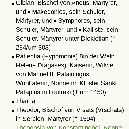
Olbian, Bischof von Aneus, Märtyrer,
und
Makedonios, sein Schüler,
Märtyrer, und
Symphoros, sein
Schüler, Märtyrer, und
Kalliste, sein
Schüler, Märtyrer unter Diokletian (†
284/um 303)
Patientia (Hypomonia) 8in der Welt:
Helene Dragases), Kaiserin, Witwe
von Manuel II. Palaiologos,
Wohltäterin, Nonne im Kloster Sankt
Patapios in Loutraki († um 1450)
Thaïna
Theodor, Bischof von Vrsats (Vrschats)
in Serbien, Märtyrer († 1594)
Theodosia von Konstantinopel, Nonne,