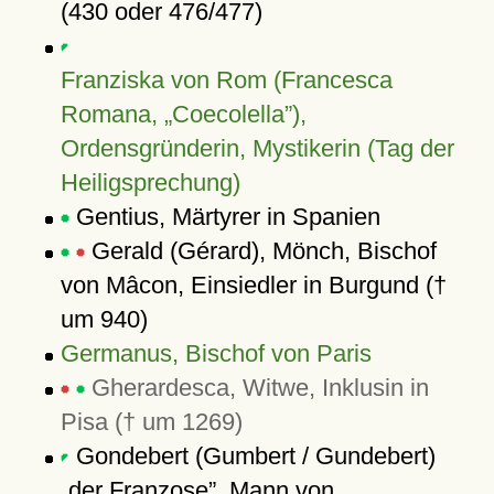
(430 oder 476/477)
Franziska von Rom (Francesca
Romana,
Coecolella
),
Ordensgründerin, Mystikerin (Tag der
Heiligsprechung)
Gentius, Märtyrer in Spanien
Gerald (Gérard), Mönch, Bischof
von Mâcon, Einsiedler in Burgund (†
um 940)
Germanus, Bischof von Paris
Gherardesca, Witwe, Inklusin in
Pisa († um 1269)
Gondebert (Gumbert / Gundebert)
der Franzose
, Mann von