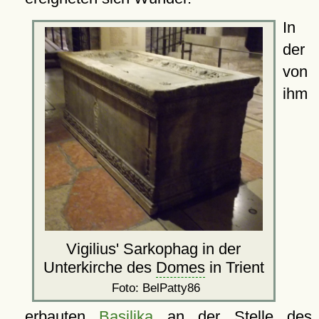
In
der
von
ihm
Vigilius' Sarkophag in der
Unterkirche des
Domes
in Trient
Foto: BelPatty86
erbauten
Basilika
an der Stelle des