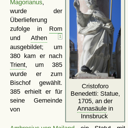
Magorianus
,
wurde der
Überlieferung
zufolge in
Rom
und
Athen
1
ausgebildet; um
380 kam er nach
Trient
, um 385
wurde er zum
Bischof gewählt.
Cristoforo
385 erhielt er für
Benedetti: Statue,
seine Gemeinde
1705, an der
Annasäule
in
von
Innsbruck