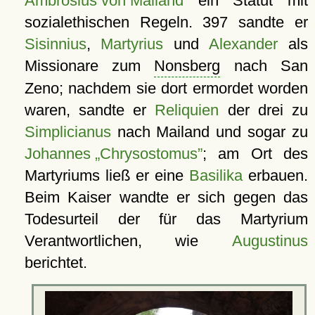
Ambrosius von Mailand
ein Statut mit
sozialethischen Regeln. 397 sandte er
Sisinnius
,
Martyrius
und
Alexander
als
Missionare zum
Nonsberg
nach San
Zeno; nachdem sie dort ermordet worden
waren, sandte er
Reliquien
der drei zu
Simplicianus
nach Mailand und sogar zu
Johannes
Chrysostomus
; am Ort des
Martyriums ließ er eine
Basilika
erbauen.
Beim Kaiser wandte er sich gegen das
Todesurteil der für das Martyrium
Verantwortlichen, wie
Augustinus
berichtet.