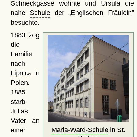
Schneckgasse wohnte und Ursula die
nahe
Schule
der
Englischen Fräulein
besuchte.
1883 zog
die
Familie
nach
Lipnica
in
Polen.
1885
starb
Julias
Vater an
Maria-Ward-Schule
in St.
einer