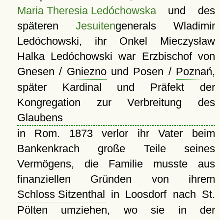
Maria Theresia Ledóchowska
und des
späteren
Jesuiten
generals Wladimir
Ledóchowski, ihr Onkel Mieczysław
Halka Ledóchowski war Erzbischof von
Gnesen /
Gniezno
und Posen /
Poznań
,
später Kardinal und Präfekt der
Kongregation zur Verbreitung des
Glaubens
in Rom. 1873 verlor ihr Vater beim
Bankenkrach große Teile seines
Vermögens, die Familie musste aus
finanziellen Gründen von ihrem
Schloss Sitzenthal
in Loosdorf nach St.
Pölten umziehen, wo sie in der