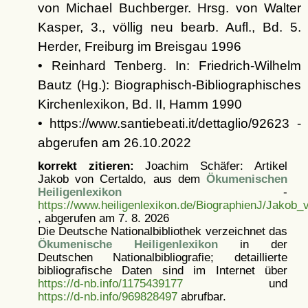
von Michael Buchberger. Hrsg. von Walter
Kasper, 3., völlig neu bearb. Aufl., Bd. 5.
Herder, Freiburg im Breisgau 1996
• Reinhard Tenberg. In: Friedrich-Wilhelm
Bautz (Hg.): Biographisch-Bibliographisches
Kirchenlexikon, Bd. II, Hamm 1990
• https://www.santiebeati.it/dettaglio/92623 -
abgerufen am 26.10.2022
korrekt zitieren:
Joachim Schäfer: Artikel
Jakob von Certaldo, aus dem
Ökumenischen
Heiligenlexikon
-
https://www.heiligenlexikon.de/BiographienJ/Jakob_
, abgerufen am 7. 8. 2026
Die Deutsche Nationalbibliothek verzeichnet das
Ökumenische Heiligenlexikon
in der
Deutschen Nationalbibliografie; detaillierte
bibliografische Daten sind im Internet über
https://d-nb.info/1175439177
und
https://d-nb.info/969828497
abrufbar.