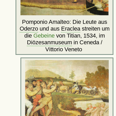
Pomponio Amalteo: Die Leute aus
Oderzo
und aus
Eraclea
streiten um
die
Gebeine
von Titian, 1534, im
Diözesanmuseum
in Ceneda /
Vittorio Veneto